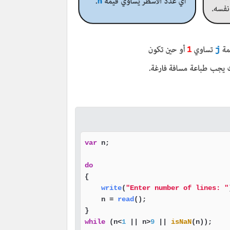
var
 n;

do
{

write
(
"Enter number of lines: "
    n = 
read
();

while
 (n<
1
 || n>
9
 || 
isNaN
(n));
