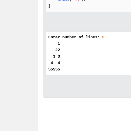
}
Enter number of lines:
5
1
22
3 3
4 4
55555