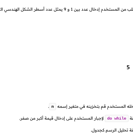
د بين 1 و 9 يمثل عدد أسطر الشكل الهندسي التالي و من ثم يرسمه له بواسطة الحلقات.
دخله المستخدم قم بتخزينه في متغير إسمه
.
n
قة
لإجبار المستخدم على إدخال قيمة أكبر من صفر.
do
while
قة تحليل الرسم كجدول.