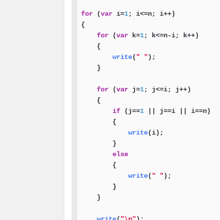
for
 (
var
 i=
1
; i<=n; i++)

{

for
 (
var
 k=
1
; k<=n-i; k++)

    {

write
(
" "
);

    }

for
 (
var
 j=
1
; j<=i; j++)

    {

if
 (j==
1
 || j==i || i==n)

        {

write
(i);

        }

else
        {

write
(
" "
);

        }

    }

write
(
"\n"
);
