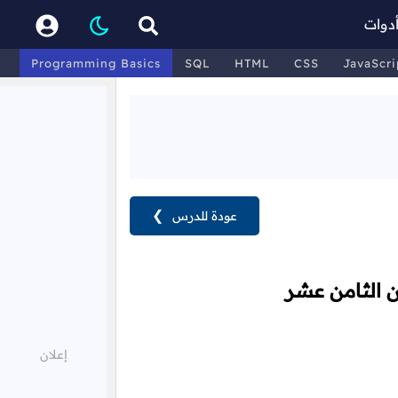
دوات
Programming Basics
SQL
HTML
CSS
JavaScri
عودة للدرس
❯
ن الثامن عشر