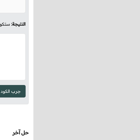
النتيجة:
ستكون كم
جرب الكود
حل آخر