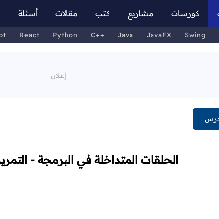
كورسات
مشاريع
كتب
مقالات
أسئلة
أ
pt
React
Python
C++
Java
JavaFX
Swing
درس
الحلقات المتداخلة في البرمجة - التمري