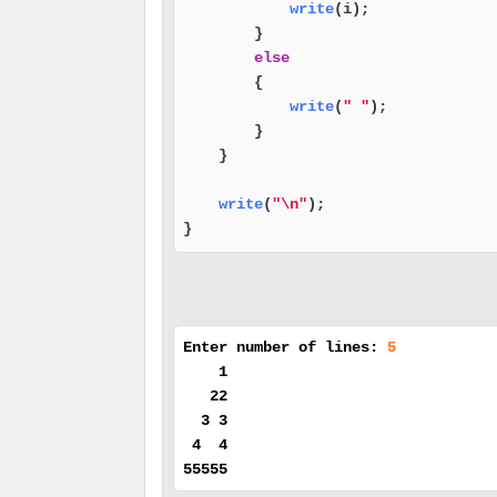
write
(i);

        }

else
        {

write
(
" "
);

        }

    }

write
(
"\n"
);

}
Enter number of lines:
5
1
22
3 3
4 4
55555