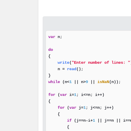
var
 n;

do
{

write
(
"Enter number of lines: "
    n = 
read
();

while
 (n<
1
 || n>
9
 || 
isNaN
(n));

for
 (
var
 i=
1
; i<=n; i++)

{

for
 (
var
 j=
1
; j<=n; j++)

    {

if
 (j==n-i+
1
 || j==n || i==n
        {
