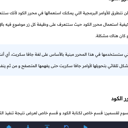
 نتطرق للأوامر البرمجية التي يمكنك استعمالها في محرر الكود لأنك ستتع
يفية استعمال محرر الكود حيث ستتعرف على وظيفة كل زر موضوع فيه بالإض
و كان هناك مشكلة.
التي ستستخدمها في هذا المحرر مبنية بالأساس على لغة جافا سكربت، أي أنت
كل تلقائي بتحويلها لأوامر جافا سكربت حتى يفهمها المتصفح و من ثم ينفذ
 الكود
قسوم لقسمين: قسم خاص لكتابة الكود و قسم خاص لعرض نتيجة تنفيذ الكو