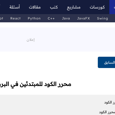
كورسات
مشاريع
كتب
مقالات
أسئلة
أ
pt
React
Python
C++
Java
JavaFX
Swing
لسابق
محرر الكود للمبتدئين في البر
 الكود
حرر الكود