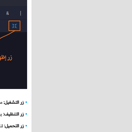
زر التشغيل:
مه
زر التنظيف:
يق
زر التحميل:
لت