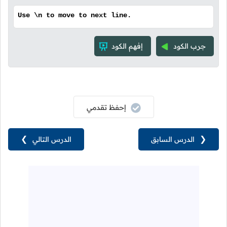
Use \n to move to next line.
جرب الكود
إفهم الكود
إحفظ تقدمي
❮
الدرس السابق
الدرس التالي
❯