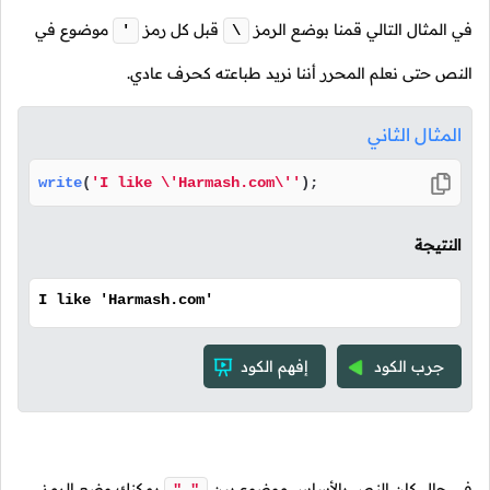
في المثال التالي قمنا بوضع الرمز
قبل كل رمز
موضوع في
'
\
النص حتى نعلم المحرر أننا نريد طباعته كحرف عادي.
المثال الثاني
write
(
'I like \'Harmash.com\''
);
النتيجة
I like 'Harmash.com'
جرب الكود
إفهم الكود
في حال كان النص بالأساس موضوع بين
يمكنك وضع الرمز