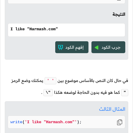
النتيجة
I like "Harmash.com"
جرب الكود
إفهم الكود
في حال كان النص بالأساس موضوع بين
يمكنك وضع الرمز
' '
كما هو فيه بدون الحاجة لوضعه هكذا
.
\"
"
المثال الثالث
write
(
'I like "Harmash.com"'
);