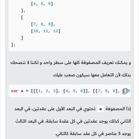
        [
4
, 
5
, 
6
]

    ],

    [

        [
7
, 
8
, 
9
],

        [
10
, 
11
, 
12
]

    ]

];
و يمكنك تعريف المصفوفة كلها على سطر واحد و لكننا لا ننصحك
بذلك لأن التعامل معها سيكون صعب عليك.
var
 a = [[[
1
, 
2
, 
3
], [
4
, 
5
, 
6
]], [[
7
, 
8
, 
9
], [
10
, 
1
إذاً المصفوفة
تحتوي في البعد الأول على عقدتين، في البعد
a
الثاني كذلك يوجد عقدتين في كل عقدة سابقة، في البعد الثالث
يوجد 3 عناصر في كل عقد سابقة كالتالي.