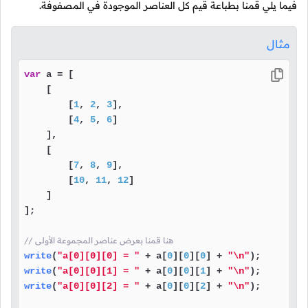
فيما يلي قمنا بطباعة قيم كل العناصر الموجودة في المصفوفة.
مثال
var
 a = [

    [ 

        [
1
, 
2
, 
3
],

        [
4
, 
5
, 
6
]

    ],

    [

        [
7
, 
8
, 
9
],

        [
10
, 
11
, 
12
]

    ]

];

// هنا قمنا بعرض عناصر المجموعة الأولى
write
(
"a[0][0][0] = "
 + a[
0
][
0
][
0
] + 
"\n"
write
(
"a[0][0][1] = "
 + a[
0
][
0
][
1
] + 
"\n"
write
(
"a[0][0][2] = "
 + a[
0
][
0
][
2
] + 
"\n"
);
