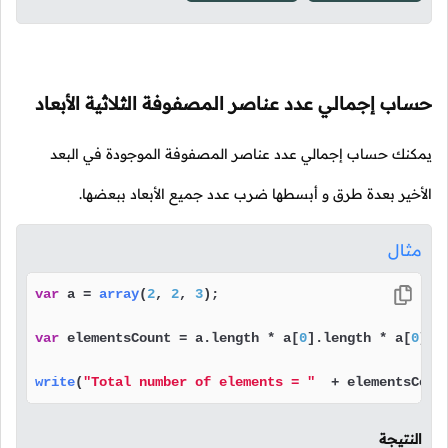
حساب إجمالي عدد عناصر المصفوفة الثلاثية الأبعاد
يمكنك حساب إجمالي عدد عناصر المصفوفة الموجودة في البعد
الأخير بعدة طرق و أبسطها ضرب عدد جميع الأبعاد ببعضها.
مثال
var
 a = 
array
(
2
, 
2
, 
3
);

var
 elementsCount = a.
length
 * a[
0
].
length
 * a[
0
][
0
write
(
"Total number of elements = "
  + elementsCoun
النتيجة