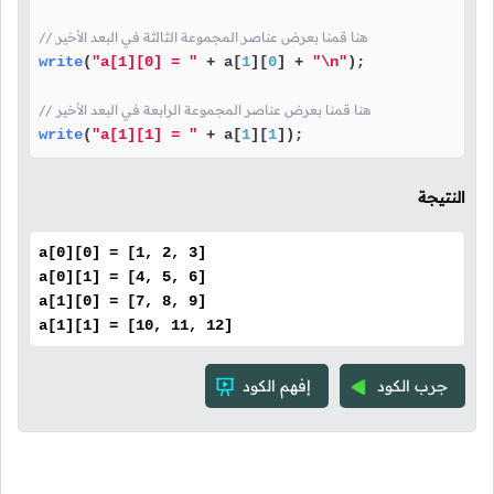
// هنا قمنا بعرض عناصر المجموعة الثالثة في البعد الأخير
write
(
"a[1][0] = "
 + a[
1
][
0
] + 
"\n"
);

// هنا قمنا بعرض عناصر المجموعة الرابعة في البعد الأخير
write
(
"a[1][1] = "
 + a[
1
][
1
]);
النتيجة
a[0][0] = [1, 2, 3]
a[0][1] = [4, 5, 6]
a[1][0] = [7, 8, 9]
a[1][1] = [10, 11, 12]
جرب الكود
إفهم الكود