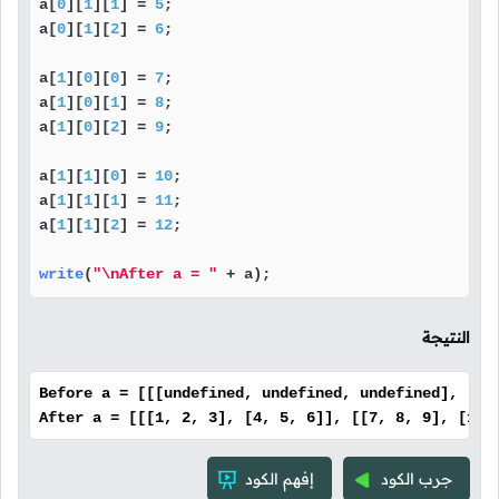
a[
0
][
1
][
1
] = 
5
;

a[
0
][
1
][
2
] = 
6
;

a[
1
][
0
][
0
] = 
7
;

a[
1
][
0
][
1
] = 
8
;

a[
1
][
0
][
2
] = 
9
;

a[
1
][
1
][
0
] = 
10
;

a[
1
][
1
][
1
] = 
11
;

a[
1
][
1
][
2
] = 
12
;

write
(
"\nAfter a = "
 + a);
النتيجة
Before a = [[[undefined, undefined, undefined], [un
After a = [[[1, 2, 3], [4, 5, 6]], [[7, 8, 9], [10,
جرب الكود
إفهم الكود