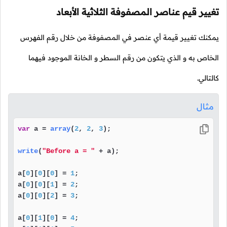
تغيير قيم عناصر المصفوفة الثلاثية الأبعاد
يمكنك تغيير قيمة أي عنصر في المصفوفة من خلال رقم الفهرس
الخاص به و الذي يتكون من رقم السطر و الخانة الموجود فيهما
كالتالي.
مثال
var
 a = 
array
(
2
, 
2
, 
3
);

write
(
"Before a = "
 + a);

a[
0
][
0
][
0
] = 
1
;

a[
0
][
0
][
1
] = 
2
;

a[
0
][
0
][
2
] = 
3
;

a[
0
][
1
][
0
] = 
4
;
