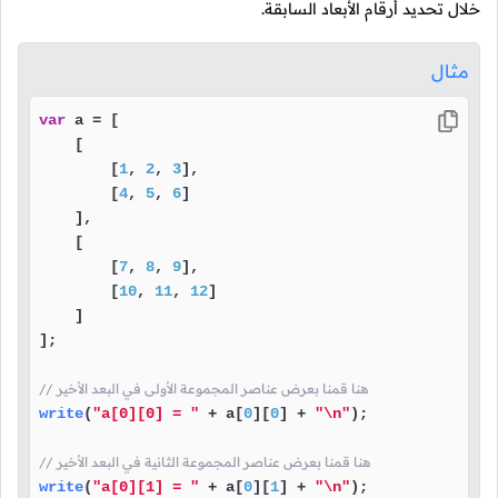
خلال تحديد أرقام الأبعاد السابقة.
مثال
var
 a = [

    [ 

        [
1
, 
2
, 
3
],

        [
4
, 
5
, 
6
]

    ],

    [

        [
7
, 
8
, 
9
],

        [
10
, 
11
, 
12
]

    ]

];

// هنا قمنا بعرض عناصر المجموعة الأولى في البعد الأخير
write
(
"a[0][0] = "
 + a[
0
][
0
] + 
"\n"
);

// هنا قمنا بعرض عناصر المجموعة الثانية في البعد الأخير
write
(
"a[0][1] = "
 + a[
0
][
1
] + 
"\n"
);
