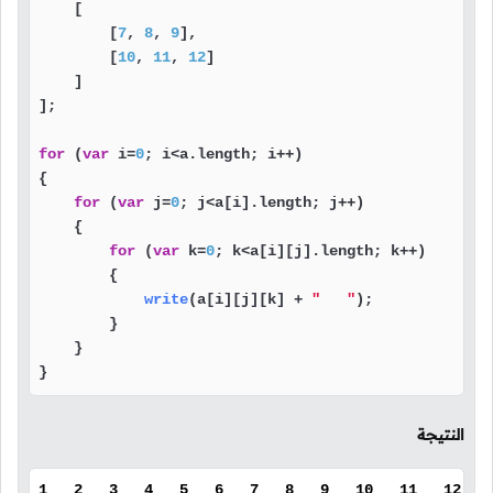
    [

        [
7
, 
8
, 
9
],

        [
10
, 
11
, 
12
]

    ]

];

for
 (
var
 i=
0
; i<a.
length
; i++)

{

for
 (
var
 j=
0
; j<a[i].
length
; j++)

    {

for
 (
var
 k=
0
; k<a[i][j].
length
; k++)

        {

write
(a[i][j][k] + 
"   "
);

        }

    }

}
النتيجة
1 2 3 4 5 6 7 8 9 10 11 12