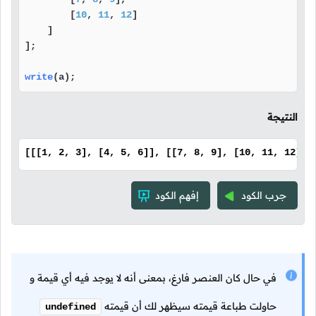
        [
10
, 
11
, 
12
]

    ]

];

write
(a);
النتيجة
[[[1, 2, 3], [4, 5, 6]], [[7, 8, 9], [10, 11, 12]]]
جرب الكود
إفهم الكود
في حال كان العنصر فارغ، بمعنى أنه لا يوجد فيه أي قيمة و
حاولت طباعة قيمته سيظهر لك أن قيمته
undefined