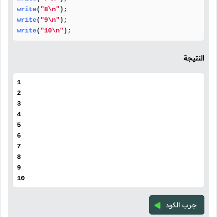
write
(
"8\n"
write
(
"9\n"
write
(
"10\n"
);
النتيجة
1
2
3
4
5
6
7
8
9
10
جرب الكود