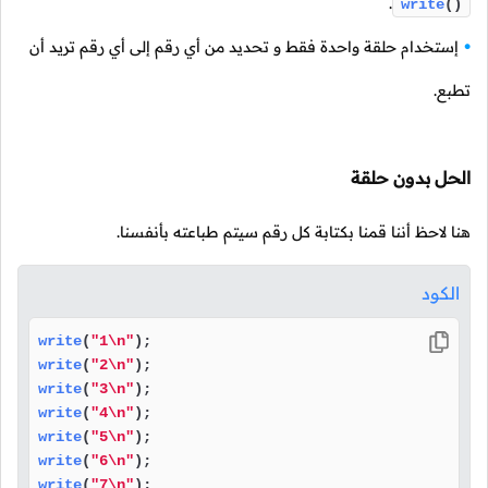
.
write
()
إستخدام حلقة واحدة فقط و تحديد من أي رقم إلى أي رقم تريد أن
تطبع.
الحل بدون حلقة
هنا لاحظ أننا قمنا بكتابة كل رقم سيتم طباعته بأنفسنا.
الكود
write
(
"1\n"
write
(
"2\n"
write
(
"3\n"
write
(
"4\n"
write
(
"5\n"
write
(
"6\n"
write
(
"7\n"