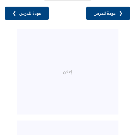
❮
عودة للدرس
عودة للدرس
❯