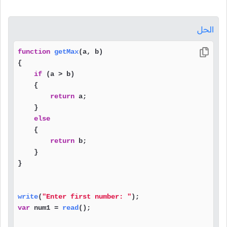
الحل
function
getMax
(
a, b
)

{

if
 (a > b)

    {

return
 a;

    }

else
    {

return
 b;

    }

}

write
(
"Enter first number: "
var
 num1 = 
read
();
