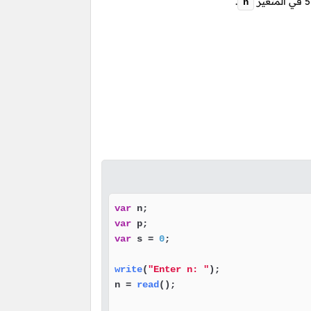
.
n
var
var
var
 s = 
0
;

write
(
"Enter n: "
);

n = 
read
();
