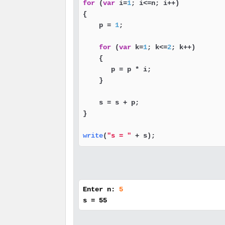
for
 (
var
 i=
1
; i<=n; i++)

{

    p = 
1
;

for
 (
var
 k=
1
; k<=
2
; k++)

    {

       p = p * i;

    }

    s = s + p;

}

write
(
"s = "
 + s);
Enter n:
5
s = 55