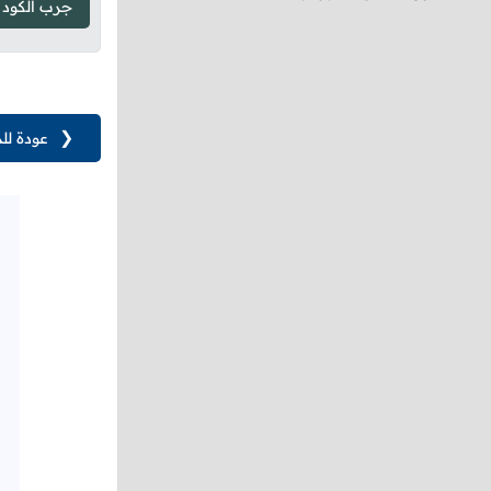
جرب الكود
❮
عودة لل