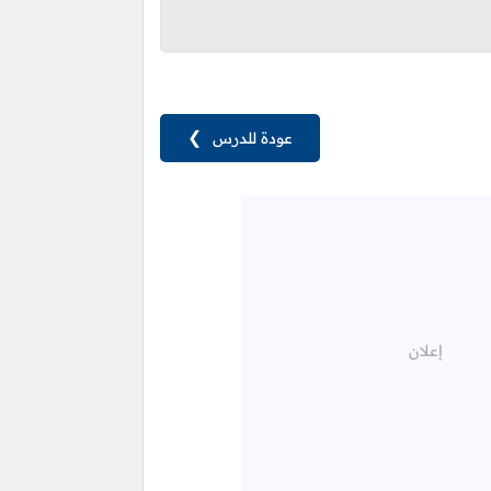
عودة للدرس
❯