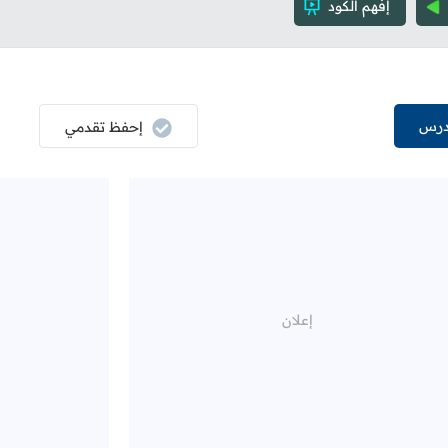
إفهم الكود
درس
إحفظ تقدمي