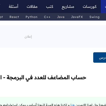
كورسات
مشاريع
كتب
مقالات
أسئلة
أ
pt
React
Python
C++
Java
JavaFX
Swing
درس
حساب المضاعف للعدد في البرمجة - الت
عنا حل لهذا التمرين
هنا
و لكننا هذه المرة اتبعنا أسلوب يمكن استخدامه حت