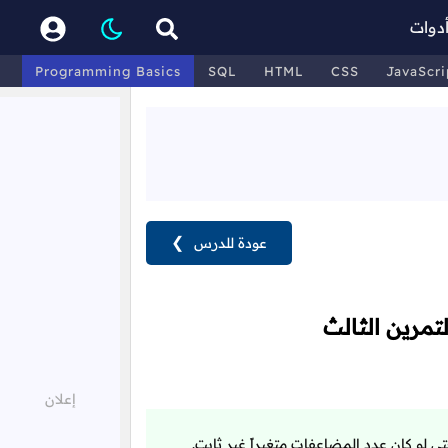
دوات
Programming Basics
SQL
HTML
CSS
JavaScri
عودة للدرس
❯
مرين الثالث
ى لو كان عدد المضاعفات متغيراً غير ثابت.