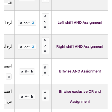
القسمة
<
<
Left shift AND Assignment
أزح آخر 
a <<=
2
=
>
>
Right shift AND Assignment
أزح أول 
a >>=
2
=
أحسب ن
&
Bitwise AND Assignment
a &= b
=
a
Bitwise exclusive OR and
أحسب ن
^
a ^= b
=
Assignment
في
a