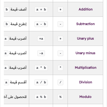
Addition
أضف قيمة
عل
b
a + b
+
Subtraction
إطرح قيمة
من
b
a - b
-
Unary plus
أضرب قيمة
با
a
+a
+
Unary minus
أضرب قيمة
با
a
-a
-
Multiplication
أضرب قيمة
بق
a
a * b
*
Division
أقسم قيمة
عل
a
a / b
/
Modulo
للحصول على آخر ر
a % b
%