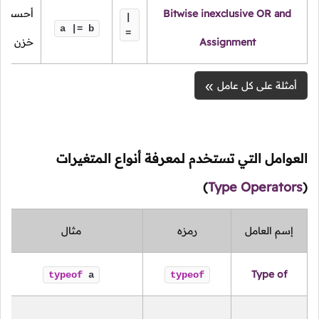
Bitwise inexclusive OR and
أحسب ن
|
a |= b
=
Assignment
خزن الن
أمثلة على كل عامل
العوامل التي تستخدم لمعرفة أنواع المتغيرات
)
Type Operators
(
إسم العامل
رمزه
مثال
Type of
typeof
a
typeof