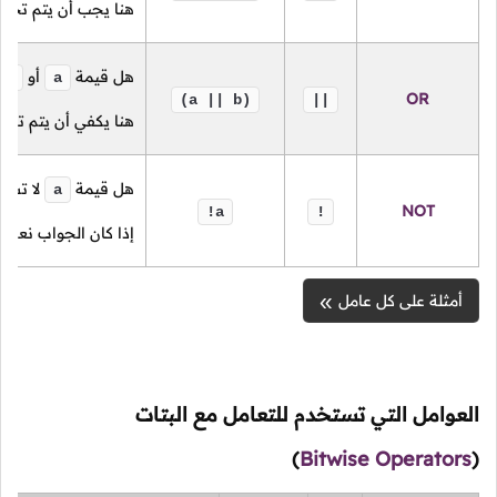
هنا يجب أن يتم تحق
هل قيمة
أو
b
a
OR
(a || b)
||
هنا يكفي أن يتم تح
هل قيمة
لا تسا
a
NOT
!a
!
إذا كان الجواب نعم ف
أمثلة على كل عامل
العوامل التي تستخدم للتعامل مع البتات
)
Bitwise Operators
(