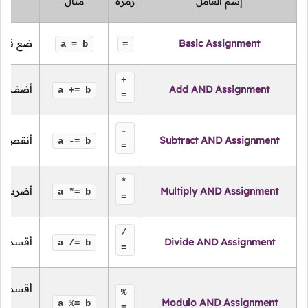
إسم العامل
رمزه
مثال
Basic Assignment
ضع قيم
a = b
=
+
Add AND Assignment
أضف قي
a += b
=
-
Subtract AND Assignment
أنقص ق
a -= b
=
*
Multiply AND Assignment
أضرب ق
a *= b
=
/
Divide AND Assignment
أقسم ق
a /= b
=
أقسم ق
%
Modulo AND Assignment
a %= b
=