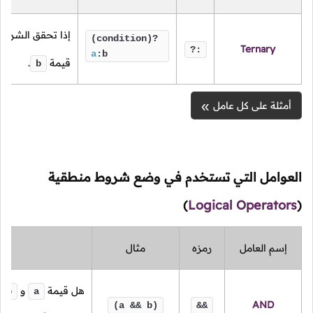
إذا تحقق الشرط 
(condition)?
Ternary
?:
a
:b
قيمة
.
b
أمثلة على كل عامل
العوامل التي تستخدم في وضع شروط منطقية
)
Logical Operators
(
إسم العامل
رمزه
مثال
هل قيمة
و
ت
b
a
AND
(a && b)
&&