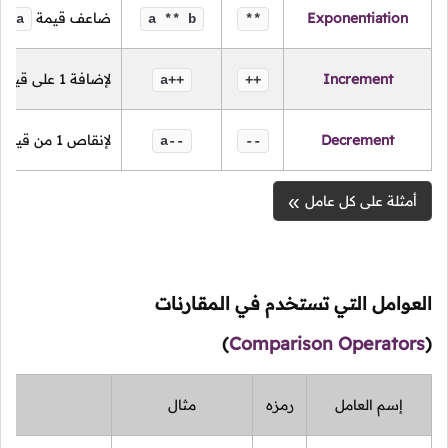
Exponentiation
ضاعف قيمة
ب
a
a ** b
**
Increment
لإضافة
1
على قيمة
a++
++
Decrement
لإنقاص
1
من قيمة
a--
--
أمثلة على كل عامل
العوامل التي تستخدم في المقارنات
)
Comparison Operators
(
إسم العامل
رمزه
مثال