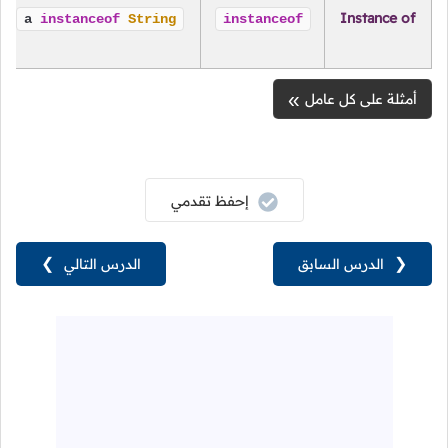
Instance of
a
instanceof
String
instanceof
أمثلة على كل عامل
إحفظ تقدمي
❮
الدرس السابق
الدرس التالي
❯