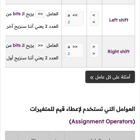
العامل
يزيح
الـ
bits
من آخر 
<<
a <<
<
Left shift
2
<
العدد
2
يعني أننا سنزيح آخر إثن
العامل
يزيح
الـ
bits
من أول 
>>
a >>
>
Right shift
2
>
العدد
2
يعني أننا سنزيح أول إثن
أمثلة على كل عامل
العوامل التي تستخدم لإعطاء قيم للمتغيرات
)
Assignment Operators
(