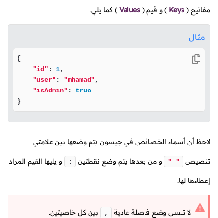
مفاتيح
(
Keys
)
و قيم
(
Values
)
كما يلي.
مثال
{

"id"
: 
1
,

"user"
: 
"mhamad"
,

"isAdmin"
: 
true
}
لاحظ أن أسماء الخصائص في جيسون يتم وضعها بين علامتي
تنصيص
و من بعدها يتم وضع نقطتين
و يليها القيم المراد
:
" "
إعطاءها لها.
لا تنسى وضع فاصلة عادية
بين كل خاصيتين.
,