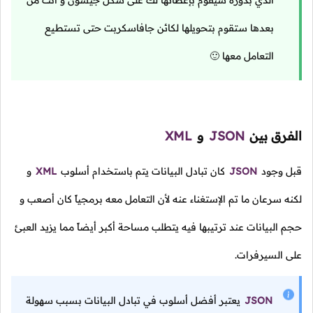
الذي بدوره سيقوم بإعطائها لك على شكل جيسون و أنت من
بعدها ستقوم بتحويلها لكائن جافاسكربت حتى تستطيع
التعامل معها 🙂
الفرق بين
JSON
و
XML
قبل وجود
JSON
كان تبادل البيانات يتم باستخدام أسلوب
XML
و
لكنه سرعان ما تم الإستغناء عنه لأن التعامل معه برمجياً كان أصعب و
حجم البيانات عند ترتيبها فيه يتطلب مساحة أكبر أيضاً مما يزيد العبئ
على السيرفرات.
JSON
يعتبر أفضل أسلوب في تبادل البيانات بسبب سهولة