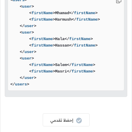
<
users
>
<
user
>
<
firstName
>
Mhamad
</
firstName
>
<
firstName
>
Harmush
</
firstName
>
</
user
>
<
user
>
<
firstName
>
Hala
</
firstName
>
<
firstName
>
Hassan
</
firstName
>
</
user
>
<
user
>
<
firstName
>
Salem
</
firstName
>
<
firstName
>
Masri
</
firstName
>
</
user
>
</
users
>
إحفظ تقدمي