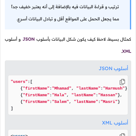
ترتيب و قراءة البيانات فيه بالإضافة إلى أنه يعتبر خفيف جداً
مما يجعل الحمل على المواقع أقل و تبادل البيانات أسرع.
كمثال بسيط، لاحظ كيف يكون شكل البيانات بأسلوب
JSON
و أسلوب
.
XML
أسلوب JSON
"users"
:[

    {
"firstName"
:
"Mhamad"
, 
"lastName"
:
"Harmush"
},

    {
"firstName"
:
"Hala"
, 
"lastName"
:
"Hassan"
},

    {
"firstName"
:
"Salem"
, 
"lastName"
:
"Masri"
}

]
أسلوب XML