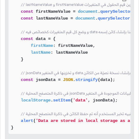
las و firstNameValue هنا قمنا بتخزين قيم الحقول في المتغيرات
const
 firstNameValue = 
document
.
querySelector
(
'
const
 lastNameValue = 
document
.
querySelector
(
'#
 و وضع كل قيم المتغيرات كخصائص فيه data هنا قمنا بإنشاء كائن إسمه
const
 data = {

firstName
: firstNameValue,

lastName
: lastNameValue

    }

json و تخزينها في المتغير data هنا قمنا بإنشاء نسخة نصيّة من الكائن
const
 jsonData = 
JSON
.
stringify
(data);

json هنا قمنا بإضافة نسخة البيانات الموجودة في المتغير
localStorage
.
setItem
(
'data'
, jsonData);

 رسالة تنبيه تخبر المستخدم أنه تم حفظ الكائن في ذاكرة المتصفح المحلية
alert
(
'Data are stored in local storage as a js
}