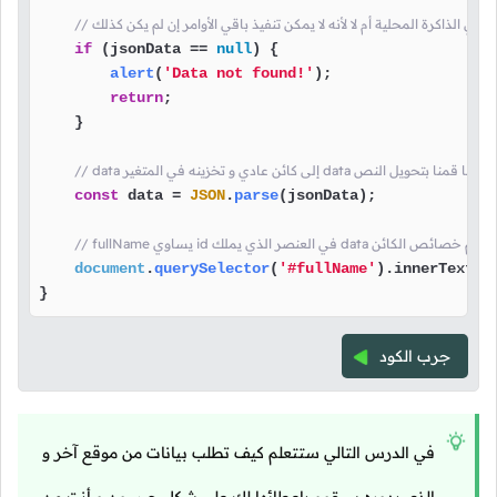
زنة في الذاكرة المحلية أم لا لأنه لا يمكن تنفيذ باقي الأوامر إن لم يكن كذلك
if
 (jsonData == 
null
) {

alert
(
'Data not found!'
);

return
;

    }

// data إلى كائن عادي و تخزينه في المتغير data هنا قمنا بتحويل النص
const
 data = 
JSON
.
parse
(jsonData);

 الذي يملك data هنا قمنا بعرض قيم خصائص الكائن
document
.
querySelector
(
'#fullName'
).
innerText
 =
}
جرب الكود
في الدرس التالي ستتعلم كيف تطلب بيانات من موقع آخر و