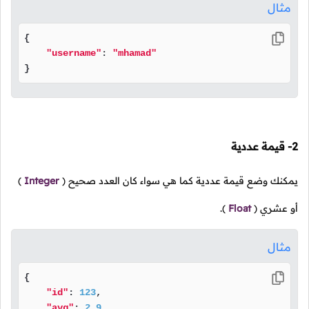
مثال
{

"username"
: 
"mhamad"
}
2- قيمة عددية
يمكنك وضع قيمة عددية كما هي سواء كان العدد صحيح
(
Integer
)
أو عشري
(
Float
).
مثال
{

"id"
: 
123
,

"avg"
: 
2.9