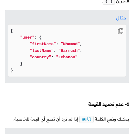
الرمزين
.
{ }
مثال
{

"user"
: {

"firstName"
: 
"Mhamad"
,

"lastName"
: 
"Harmush"
,

"country"
: 
"Lebanon"
    }

}
6- عدم تحديد القيمة
يمكنك وضع lلكلمة
إذا لم ترد أن تضع أي قيمة للخاصية.
null