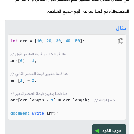
المصفوفة، ثم قمنا بعرض قيم جميع العناصر.
مثال
let
 arr = [
10
, 
20
, 
30
, 
40
, 
50
];

// هنا قمنا بتغيير قيمة العنصر الأول
arr[
0
] = 
1
;

// هنا قمنا بتغيير قيمة العنصر الثاني
arr[
1
] = 
2
;

// هنا قمنا بتغيير قيمة العنصر الأخير
arr[arr.
length
 - 
1
] = arr.
length
;  
// arr[4] = 5
document
.
write
(arr);
جرب الكود