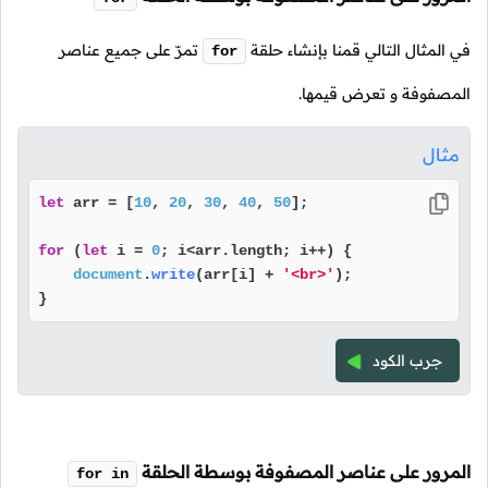
في المثال التالي قمنا بإنشاء حلقة
تمرّ على جميع عناصر
for
المصفوفة و تعرض قيمها.
مثال
let
 arr = [
10
, 
20
, 
30
, 
40
, 
50
];

for
 (
let
 i = 
0
; i<arr.
length
; i++) {

document
.
write
(arr[i] + 
'<br>'
);

}
جرب الكود
المرور على عناصر المصفوفة بوسطة الحلقة
for in