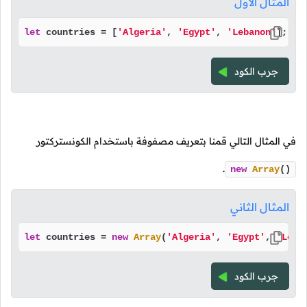
المثال الأول
let
 countries = [
'Algeria'
, 
'Egypt'
, 
'Lebanon'
];
جرب الكود
في المثال التالي قمنا بتعريف مصفوفة باستخدام الكونستركتور
.
new
Array
()
المثال الثاني
let
 countries = 
new
Array
(
'Algeria'
, 
'Egypt'
, 
'Leba
جرب الكود