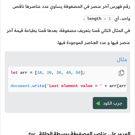
رقم فهرس آخر عنصر في المصفوفة يساوي عدد عناصرها ناقص
واحد، أي
.
length -
1
في المثال التالي قمنا بتعريف مصفوفة، بعدها قمنا بطباعة قيمة آخر
عنصر فيها و عدد العناصر الموجودة فيها.
مثال
let
 arr = [
10
, 
20
, 
30
, 
40
, 
50
];

document
.
write
(
'Last element value = '
 + arr[arr.
le
جرب الكود
المرور على عناصر المصفوفة بوسطة الحلقة
for