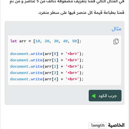
في المثال التالي قمنا بتعريف مصفوفة تتألف من 5 عناصر و من ثم
قمنا بطباعة قيمة كل عنصر فيها على سطر منفرد.
مثال
let
 arr = [
10
, 
20
, 
30
, 
40
, 
50
];

document
.
write
(arr[
0
] + 
'<br>'
document
.
write
(arr[
1
] + 
'<br>'
document
.
write
(arr[
2
] + 
'<br>'
document
.
write
(arr[
3
] + 
'<br>'
document
.
write
(arr[
4
] + 
'<br>'
);
جرب الكود
الخاصية
length