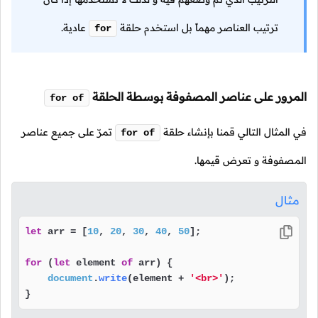
ترتيب العناصر مهماً بل استخدم حلقة
عادية.
for
المرور على عناصر المصفوفة بوسطة الحلقة
for of
في المثال التالي قمنا بإنشاء حلقة
تمرّ على جميع عناصر
for of
المصفوفة و تعرض قيمها.
مثال
let
 arr = [
10
, 
20
, 
30
, 
40
, 
50
];

for
 (
let
 element 
of
 arr) {

document
.
write
(element + 
'<br>'
);

}