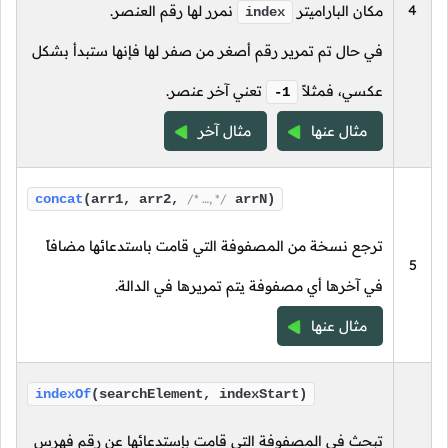
4
مكان الباراميتر
نمرر لها رقم العنصر.
index
في حال تم تمرير رقم أصغر من صفر لها فإنها ستبدأ بشكل
عكسي، فمثلاً
تعني آخر عنصر.
-1
مثال عنها
مثال آخر
concat
(arr1, arr2,
/* …, */
arrN)
ترجع نسخة من المصفوفة التي قامت باستدعائها مضافاً
5
في آخرها أي مصفوفة يتم تمريرها في الدالة.
مثال عنها
indexOf
(searchElement, indexStart)
تبحث في المصفوفة التي قامت بإستدعائها عن رقم فهرس