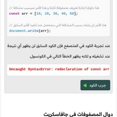
// هنا حاولنا إعادة تعريف مصفوفة ثابتة و هذا الأمر سيسبب مشكلة
const
 arr = [
10
, 
20
, 
30
, 
40
, 
50
];

// هذا الأمر لن يتنفذ بسبب المشكلة التي ستحصل عند تنفيذ الأمر السابق
document
.
write
(arr);
عند تجربة الكود في المتصفح فإن الكود السابق لن يظهر أي نتيجة
عند تشغيله و لكنه يظهر الخطأ التالي في الكونسول.
Uncaught SyntaxError: redeclaration of const arr
جرب الكود
دوال المصفوفات في جافاسكربت