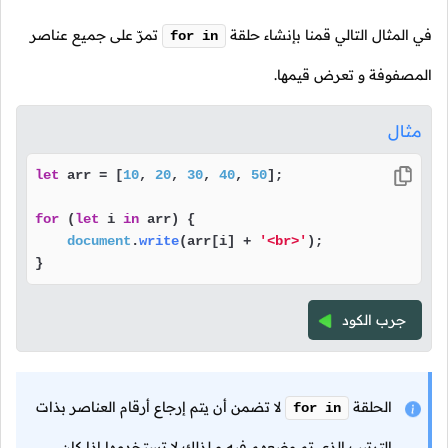
في المثال التالي قمنا بإنشاء حلقة
تمرّ على جميع عناصر
for in
المصفوفة و تعرض قيمها.
مثال
let
 arr = [
10
, 
20
, 
30
, 
40
, 
50
];

for
 (
let
 i 
in
 arr) {

document
.
write
(arr[i] + 
'<br>'
);

}
جرب الكود
الحلقة
لا تضمن أن يتم إرجاع أرقام العناصر بذات
for in
الترتيب الذي تم وضعهم فيه و لذلك لا تستخدمها إذا كان