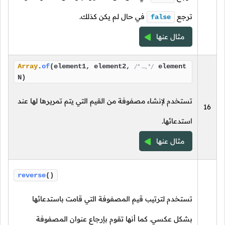
ترجع
في حال لم يكن كذلك.
false
مثال عنها
Array
.
of
(element1, element2,
/* …, */
element
N)
تستخدم لإنشاء مصفوفة من القيم التي يتم تمريرها لها عند
16
استدعائها.
مثال عنها
reverse
()
تستخدم لترتيب قيم المصفوفة التي قامت باستدعائها
بشكل عكسي. كما أنها تقوم بإرجاع عنوان المصفوفة