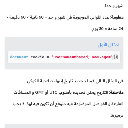
شهر واحداً.
معلومة:
عدد الثواني الموجودة في شهر واحد = 60 ثانية × 60 دقيقة ×
24 ساعة × 30 يوم.
المثال الأول
document
.
cookie
 = 
'username=Mhamad; max-age='
 + (
60
في المثال التالي قمنا بتحديد تاريخ إنتهاء صلاحية الكوكي.
ملاحظة:
التاريخ يمكن تحديده بأسلوب UTC أو GMT و المسافات
الفارغة و الفواصل الموضوعة فيه متوقع أن تكون فيه لهذا لا يجب
ترميزها.