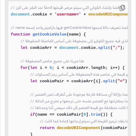
// هنا قمنا بإنشاء الكوكي التي سيتم عرض قيمتها لاحقاً عند النقر على الزر
document
.
cookie
 = 
'username='
 + 
encodeURIComponent
(
// name فيها باراميتر واحد إسمه getCookieValue هنا قمنا بتعريف دالة إسمها
function
getCookieValue
(
name
) {

ء النص الذي فيه جميع الكوكيز إلى مصفوفة على أساس الفاصلة المنقوطة
let
 cookieArr = 
document
.
cookie
.
split
(
";"
);

// هنا مررنا على جميع عناصر المصفوفة
for
(
let
 i = 
0
; i < cookieArr.
length
; i++) {

 كل إسم و قيمة في عناصر هذه المصفوفة على أساس رمز المساوات
let
 cookiePair = cookieArr[i].
split
(
"="
);

// هنا قمنا بإزالة أي مسافة فارغة موجودة على أطراف نص العنصر
// ثم قمنا بمقارنتها مع العنصر نفسه حتى نرجعها و نخرج من الدالة
// إذا كانت متطابقة مع قيمة العنصر لأن ذلك سيعني أننا وجدناها
if
(name == cookiePair[
0
].
trim
()) {

 هنا قمنا بفك ترميز القيمة التي سيتم إرجاعها لإعادة كما كانت
return
decodeURIComponent
(cookiePair[
1
])
        }
