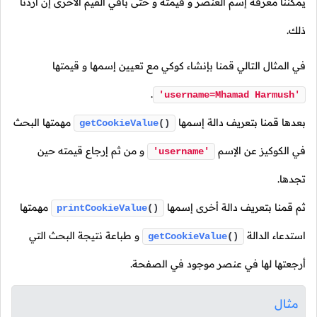
يمكننا معرفة إسم العنصر و قيمته و حتى باقي القيم الأخرى إن أردنا
ذلك.
في المثال التالي قمنا بإنشاء كوكي مع تعيين إسمها و قيمتها
.
'username=Mhamad Harmush'
بعدها قمنا بتعريف دالة إسمها
مهمتها البحث
getCookieValue
()
في الكوكيز عن الإسم
و من ثم إرجاع قيمته حين
'username'
تجدها.
ثم قمنا بتعريف دالة أخرى إسمها
مهمتها
printCookieValue
()
استدعاء الدالة
و طباعة نتيجة البحث التي
getCookieValue
()
أرجعتها لها في عنصر موجود في الصفحة.
مثال