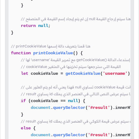
    }

// إن لم يتم إيجاد إسم القيمة في المتصفح null هنا سيتم إرجاع القيمة
return
null
;

}

// printCookieValue هنا قمنا بتعريف دالة إسمها
function
printCookieValue
(
) {

user' مع تمرير القيمة getCookieValue() هنا سيتم إستدعاء الدالة
// cookieValue القيمة التي سترجعها سيتم تخزينها في المتغير 
let
 cookieValue = 
getCookieValue
(
'username'
);

// فهذا يعني أنه لم يتم العثور على null تساوي cookieValue إذا كانت قيمة 
if
 (cookieValue == 
null
) {

document
.
querySelector
(
'#result'
).
innerHTML
    }

إذا لم تكن قيمته كذلك سيتم عرض قيمة الكوكي في العنصر الذي يملك
else
 {

document
.
querySelector
(
'#result'
).
innerHTML