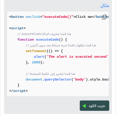
مثال
<
button
onclick
=
"executeCode()"
>
Click me
</
button
>
<
script
>
// executeCode هنا قمنا بتعريف الدالة
function
executeCode
(
) {

// هنا قمنا بإظهار نافذة تنبيه منبثقة بعد مرور ثانيتين
setTimeout
(
() =>
 {

alert
(
'The alert is executed second'
);

        }, 
2000
);

// هنا قمنا بتغيير لون خلفية الصفحة
document
.
querySelector
(
'body'
).
style
.
backgr
</
script
>
جرب الكود