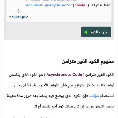
document
.
querySelector
(
'body'
).
style
.
backgr
</
script
>
جرب الكود
مفهوم الكود الغير متزامن
الكود الغير متزامن
(
Asynchronous Code
)
هو الكود الذي يتضمن
أوامر تتنفذ بشكل متوازي مع باقي الأوامر الأخرى. فمثلاً في حال
استخدام
مؤقت
فإن الكود الذي يوضع فيه يتنفذ بعد مرور مدة معينة
بغض النظر عن ما إن كان هناك كود آخر يتنفذ أم لا.