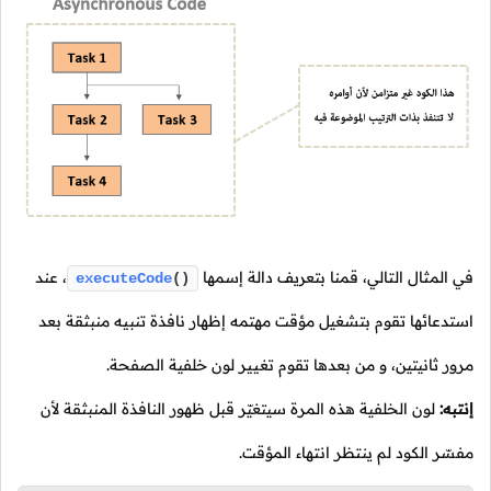
في المثال التالي، قمنا بتعريف دالة إسمها
،
عند
executeCode
()
استدعائها تقوم بتشغيل مؤقت مهتمه إظهار نافذة تنبيه منبثقة بعد
مرور ثانيتين، و من بعدها تقوم تغيير لون خلفية الصفحة.
إنتبه:
لون الخلفية هذه المرة سيتغيّر قبل ظهور النافذة المنبثقة لأن
مفسّر الكود لم ينتظر انتهاء المؤقت.