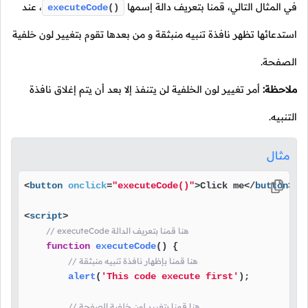
في المثال التالي، قمنا بتعريف دالة إسمها
،
عند
executeCode
()
استدعائها تظهر نافذة تنبيه منبثقة و من بعدها تقوم بتغيير لون خلفية
الصفحة.
ملاحظة:
أمر تغيير لون الخلفية لن يتنفذ إلا بعد أن يتم إغلاق نافذة
التنبيه.
مثال
<
button
onclick
=
"executeCode()"
>
Click me
</
button
>
<
script
>
// executeCode هنا قمنا بتعريف الدالة
function
executeCode
(
) {

// هنا قمنا بإظهار نافذة تنبيه منبثقة
alert
(
'This code execute first'
);

// هنا قمنا بتغيير لون خلفية الصفحة