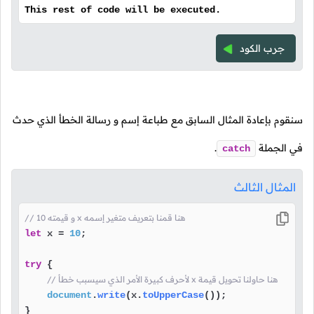
This rest of code will be executed.
جرب الكود
سنقوم بإعادة المثال السابق مع طباعة إسم و رسالة الخطأ الذي حدث
في الجملة
.
catch
المثال الثالث
// و قيمته 10 x هنا قمنا بتعريف متغير إسمه
let
 x = 
10
;

try
 {

// لأحرف كبيرة الأمر الذي سيسبب خطأ x هنا حاولنا تحويل قيمة 
document
.
write
(x.
toUpperCase
());
