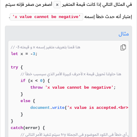
في المثال التالي إذا كانت قيمة المتغير
أصغر من صفر فإنه سيتم
x
إعتبار أنه حدث خطأ إسمه
.
'x value cannot be negative'
مثال
// -و قيمته 3 x هنا قمنا بتعريف متغير إسمه
let
 x = -
3
;

try
 {

// لأحرف كبيرة الأمر الذي سيسبب خطأ x هنا حاولنا تحويل قيمة 
if
 (x < 
0
) {

throw
'x value cannot be negative'
;

    }

else
 {

document
.
write
(
'x value is accepted.<br>'
);

    }

catch
(error) {

تم تنفيذ الأمر التالي try إذا حصل أي خطأ في الكود الموضوع في الجملة