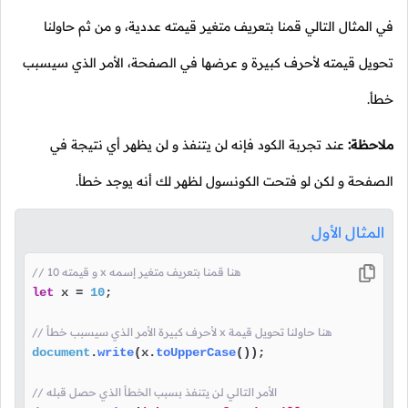
في المثال التالي قمنا بتعريف متغير قيمته عددية، و من ثم حاولنا
تحويل قيمته لأحرف كبيرة و عرضها في الصفحة، الأمر الذي سيسبب
خطأ.
ملاحظة:
عند تجربة الكود فإنه لن يتنفذ و لن يظهر أي نتيجة في
الصفحة و لكن لو فتحت الكونسول لظهر لك أنه يوجد خطأ.
المثال الأول
// و قيمته 10 x هنا قمنا بتعريف متغير إسمه
let
 x = 
10
;

// لأحرف كبيرة الأمر الذي سيسبب خطأ x هنا حاولنا تحويل قيمة 
document
.
write
(x.
toUpperCase
());

// الأمر التالي لن يتنفذ بسبب الخطأ الذي حصل قبله