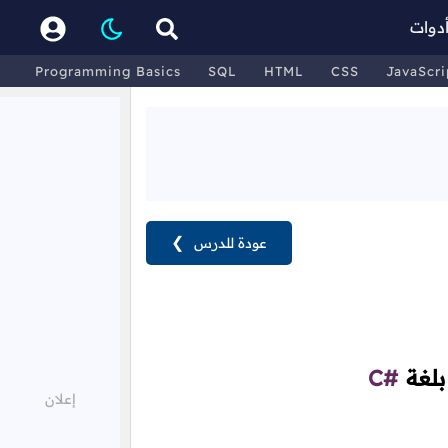
دوات
Programming Basics
SQL
HTML
CSS
JavaScri
عودة للدرس
❯
بلغة
C#