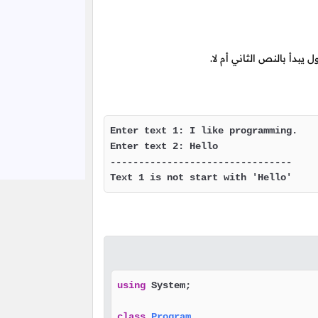
يبدأ بالنص الثاني أم لا.
Enter text 1: I like programming.

Enter text 2: Hello

--------------------------------

Text 1 is not start with 'Hello'
using
 System;

class
Program