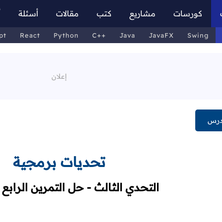
كورسات
مشاريع
كتب
مقالات
أسئلة
أ
pt
React
Python
C++
Java
JavaFX
Swing
درس
تحديات برمجية
التحدي الثالث - حل التمرين الرابع 