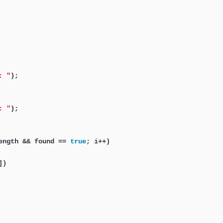
: "
);

: "
);

ength && found == 
true
; i++)

)
