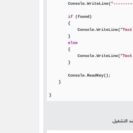
        Console.WriteLine(
"--------
if
 (found)

        {

            Console.WriteLine(
"Text
        }

else
        {

            Console.WriteLine(
"Text
        }

        Console.ReadKey();

    }

}
ند التشغيل.