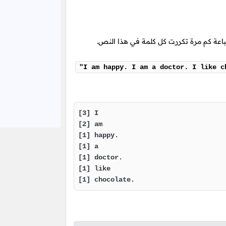
اعة كم مرة تكررت كل كلمة في هذا النص.
"I am happy. I am a doctor. I like c
[3] I

[2] am

[1] happy.

[1] a

[1] doctor.

[1] like

[1] chocolate.