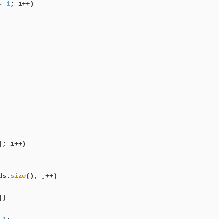
- 
1
; i++)

); i++)

ds.
size
(); j++)

)
