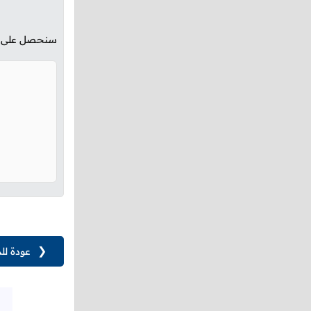
سنحصل على الن
❮
عودة لل