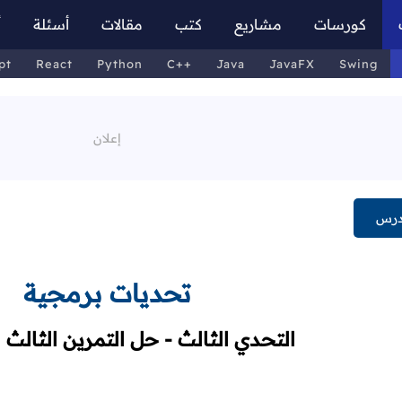
كورسات
مشاريع
كتب
مقالات
أسئلة
أ
pt
React
Python
C++
Java
JavaFX
Swing
درس
تحديات برمجية
التحدي الثالث - حل التمرين الثالث 