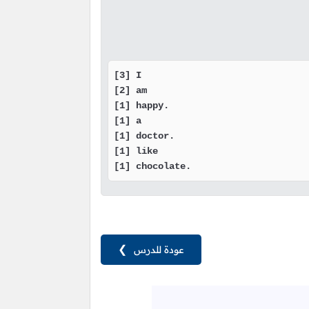
[3] I

[2] am

[1] happy.

[1] a

[1] doctor.

[1] like

[1] chocolate.
عودة للدرس
❯