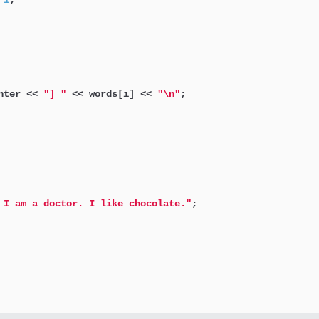
 
1
;

nter << 
"] "
 << words[i] << 
"\n"
;

 I am a doctor. I like chocolate."
;
