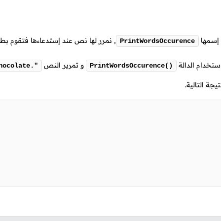
 إسمها
,
نمرر لها نص عند إستدعاءها فتقوم بطب
PrintWordsOccurence
استخدام الدالة
و تمرير النص
hocolate."
PrintWordsOccurence()
يجة التالية.