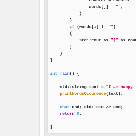
                counter = counter +
                words[j] = 
""
;

            }

        }

if
 (words[i] != 
""
)

        {

            std::cout << 
"["
 << cou
        }

    }

}

int
main
()
{

    std::string text = 
"I am happy.
printWordsOccurence
(text);

char
 end; std::cin >> end;

return
0
;

}