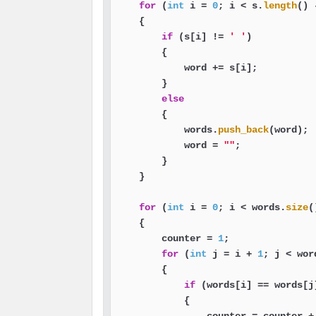
for
 (
int
 i = 
0
; i < s.
length
() 
    {

if
 (s[i] != 
' '
)

        {

            word += s[i];

        }

else
        {

            words.
push_back
(word);

            word = 
""
;

        }

    }

for
 (
int
 i = 
0
; i < words.
size
(
    {

        counter = 
1
;

for
 (
int
 j = i + 
1
; j < wor
        {

if
 (words[i] == words[j]
            {
