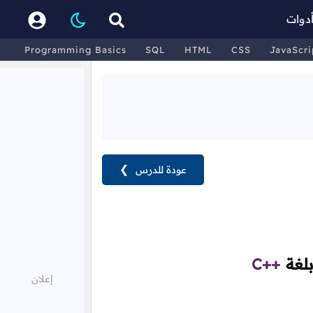
دوات
Programming Basics
SQL
HTML
CSS
JavaScri
عودة للدرس
❯
بلغة
C++