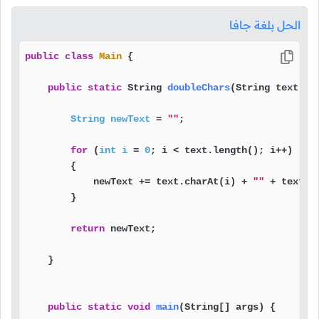
الحل بلغة جافا
public
class
Main
 {

public
static
 String 
doubleChars
(String text)
 {

String
newText
=
""
;

for
 (
int
i
=
0
; i < text.length(); i++)

        {

            newText += text.charAt(i) + 
""
 + text.ch
        }

return
 newText;

    }

public
static
void
main
(String[] args)
 {
