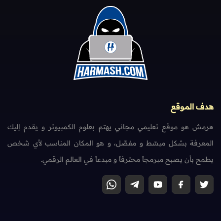
هدف الموقع
هرمش هو موقع تعليمي مجاني يهتم بعلوم الكمبيوتر و يقدم إليك
المعرفة بشكل مبسّط و مفصّل، و هو المكان المناسب لأي شخص
يطمح بأن يصبح مبرمجاً محترفاً و مبدعاً في العالم الرقمي.