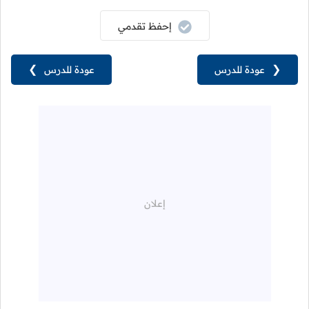
إحفظ تقدمي
❮
عودة للدرس
عودة للدرس
❯