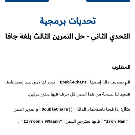
تحديات برمجية
التحدي الثاني - حل التمرين الثالث بلغة جافا
المطلوب
قم بتعريف دالة إسمها
,
نمرر لها نص عند إستدعاءها
DoubleChars
فتعيد لنا نسخة من هذا النص كل حرف فيها مكرر مرتين.
مثال:
إذا قمنا باستخدام الدالة
و تمرير النص
DoubleChars()
فإنها سترجع النص
.
"IIrroonn MMaann"
"Iron Man"