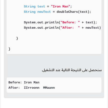
String
text
=
"Iron Man"
;

String
newText
=
 doubleChars(text);

        System.out.println(
"Before: "
 + text);

        System.out.println(
"After:  "
 + newText);

    }

}
سنحصل على النتيجة التالية عند التشغيل.
Before: Iron Man

After:  IIrroonn  MMaann