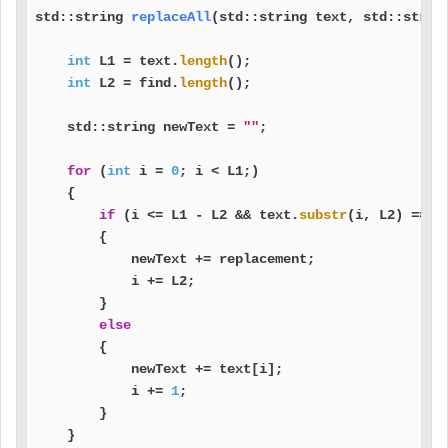
std::string 
replaceAll
(std::string text, std::strin
int
 L1 = text.
length
();

int
 L2 = find.
length
();

    std::string newText = 
""
;

for
 (
int
 i = 
0
; i < L1;)

    {

if
 (i <= L1 - L2 && text.
substr
(i, L2) == fi
        {

            newText += replacement;

            i += L2;

        }

else
        {

            newText += text[i];

            i += 
1
;

        }

    }
