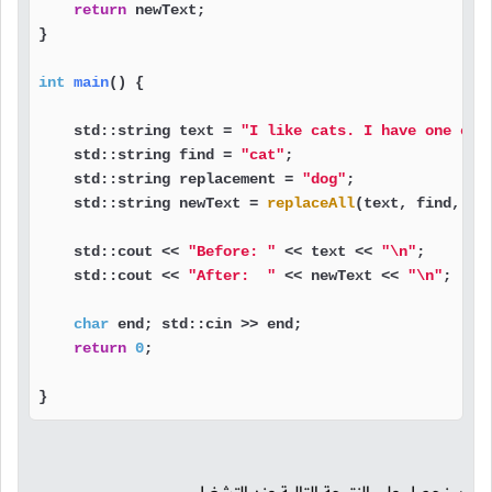
return
 newText;

}

int
main
()
{

    std::string text = 
"I like cats. I have one cat
    std::string find = 
"cat"
;

    std::string replacement = 
"dog"
;

    std::string newText = 
replaceAll
(text, find, rep
    std::cout << 
"Before: "
 << text << 
"\n"
;

    std::cout << 
"After:  "
 << newText << 
"\n"
;

char
 end; std::cin >> end;

return
0
;

}