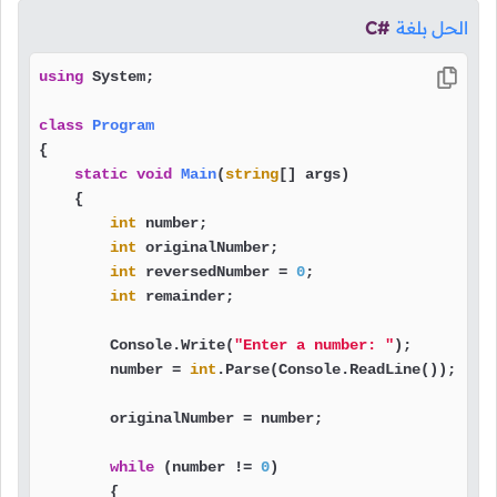
الحل بلغة
C#
using
 System;

class
Program
{

static
void
Main
(
string
[] args
)
    {

int
 number;

int
 originalNumber;

int
 reversedNumber = 
0
;

int
 remainder;

        Console.Write(
"Enter a number: "
);

        number = 
int
.Parse(Console.ReadLine());

        originalNumber = number;

while
 (number != 
0
)

        {
