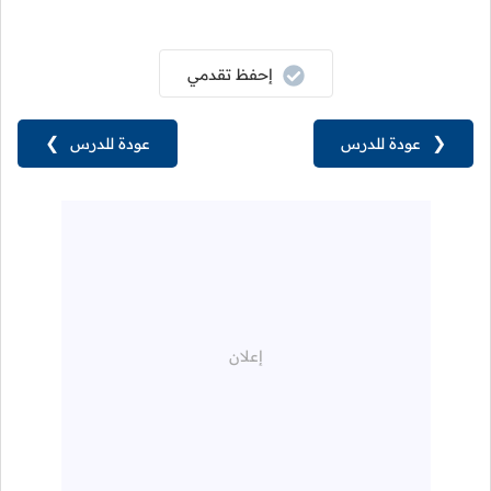
إحفظ تقدمي
❮
عودة للدرس
عودة للدرس
❯