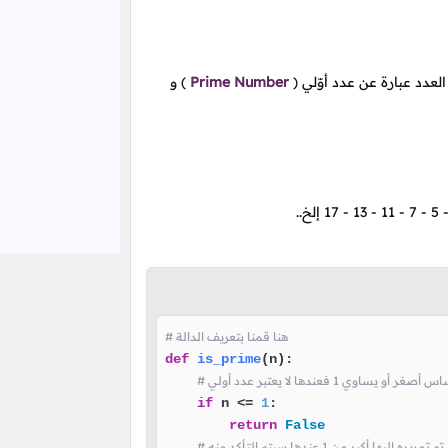
العدد عبارة عن عدد أوّلي
(
Prime Number
)
و
5
-
7
-
11
-
13
-
17
إلخ..
# هنا قمنا بتعريف الدالة
def
is_prime
(
n
):

و يساوي 1 فعندها لا يعتبر عدد أولي
if
 n <= 
1
:

return
False
ه إليها أكبر من 1 عندها سيتم التأكد منه