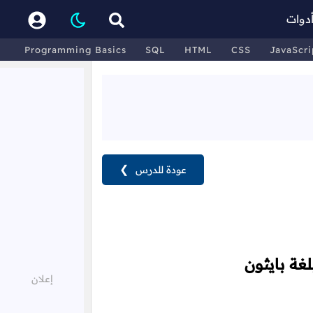
دوات
Programming Basics
SQL
HTML
CSS
JavaScri
عودة للدرس
❯
لغة بايثون