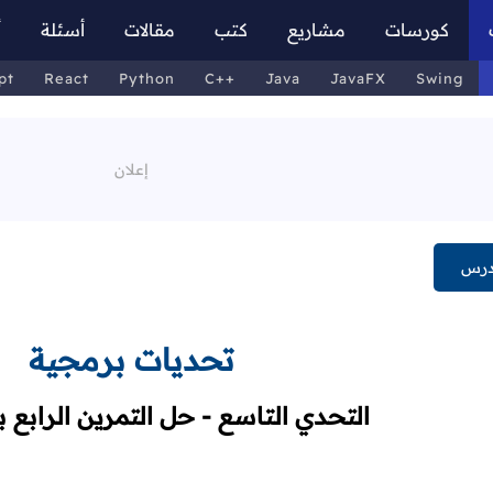
كورسات
مشاريع
كتب
مقالات
أسئلة
أ
pt
React
Python
C++
Java
JavaFX
Swing
درس
تحديات برمجية
التحدي التاسع - حل التمرين الرابع ب