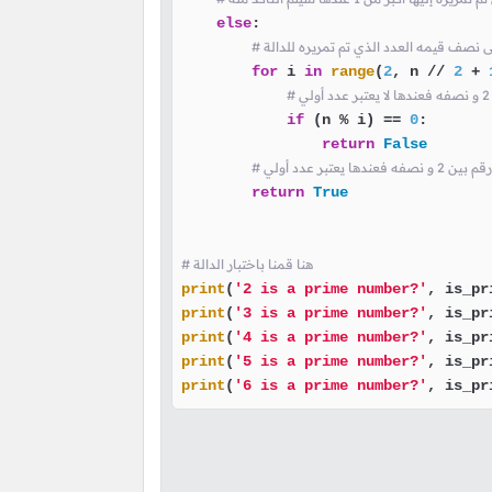
else
:

for
 i 
in
range
(
2
, n // 
2
 + 
if
 (n % i) == 
0
:

return
False
تبر عدد أولي
return
True
# هنا قمنا باختبار الدالة
print
(
'2 is a prime number?'
, is_pr
print
(
'3 is a prime number?'
, is_pr
print
(
'4 is a prime number?'
, is_pr
print
(
'5 is a prime number?'
, is_pr
print
(
'6 is a prime number?'
, is_pr