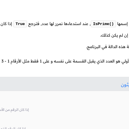
 إسمها
,
عند استدعاءها نمرر لها عدد, فترجع
إذا كان 
True
IsPrime()
ن لم يكن كذلك.
 هذه الدالة في البرنامج.
لأولي هو العدد الذي يقبل القسمة على نفسه و على
1
فقط مثل الأرقام
1
-
3
-
يثون
# إذا كان الرقم من الأساس أصغر أ
# إذا كان الرقم الذي تم تمرير