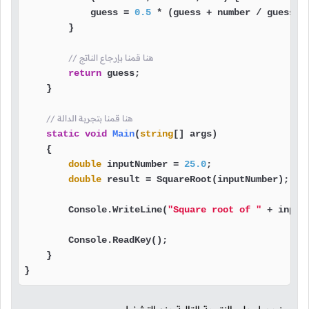
            guess = 
0.5
 * (guess + number / guess);

        }

// هنا قمنا بإرجاع الناتج
return
 guess;

    }

// هنا قمنا بتجربة الدالة
static
void
Main
(
string
[] args
)
    {

double
 inputNumber = 
25.0
;

double
 result = SquareRoot(inputNumber);

        Console.WriteLine(
"Square root of "
 + input
        Console.ReadKey();

    }

}