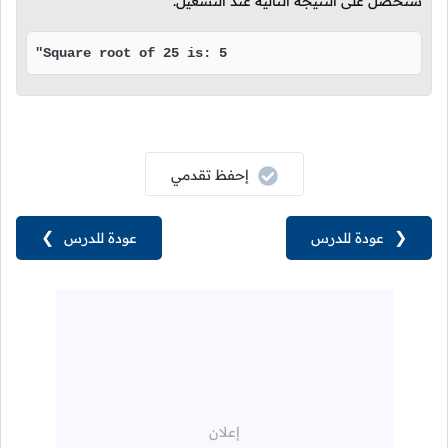
سنحصل على النتيجة التالية عند التشغيل.
"Square root of 25 is: 5
إحفظ تقدمي
❮
عودة للدرس
عودة للدرس
❯