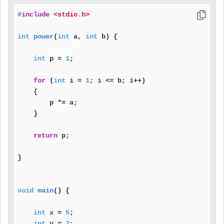
#
include
<stdio.h>
int
power
(
int
 a, 
int
 b)
 {

int
 p = 
1
;

for
 (
int
 i = 
1
; i <= b; i++) 

    {

        p *= a;

    }

return
 p;

}

void
main
()
 {

int
 x = 
5
;

int
 y = 
2
;
