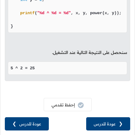
printf
(
"%d ^ %d = %d"
, x, y, power(x, y));

}
سنحصل على النتيجة التالية عند التشغيل.
5 ^ 2 = 25
إحفظ تقدمي
❮
عودة للدرس
عودة للدرس
❯