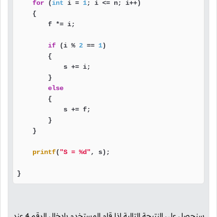
for
 (
int
 i = 
1
; i <= n; i++)

    {

        f *= i;

if
 (i % 
2
 == 
1
)

        {

            s += i;

        }

else
        {

            s += f;

        }

    }

printf
(
"S = %d"
, s);

}
سنحصل على النتيجة التالية إذا قام المستخدم بإدخال الرقم
4
عند