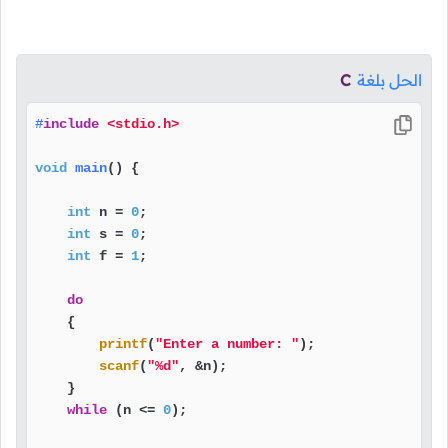
الحل بلغة
C
#
include
<stdio.h>
void
main
()
 {

int
 n = 
0
;

int
 s = 
0
;

int
 f = 
1
;

do
    {

printf
(
"Enter a number: "
);

scanf
(
"%d"
, &n);

    }

while
 (n <= 
0
);
