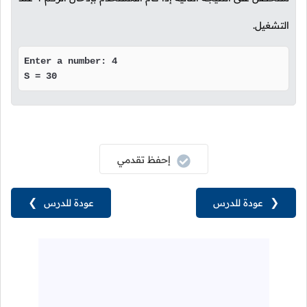
التشغيل.
Enter a number: 4

S = 30
إحفظ تقدمي
❮
عودة للدرس
عودة للدرس
❯