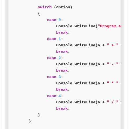
switch
 (option)

            {

case
0
:

                    Console.WriteLine(
"Program end.
break
;

case
1
:

                    Console.WriteLine(a + 
" + "
 + b
break
;

case
2
:

                    Console.WriteLine(a + 
" - "
 + b
break
;

case
3
:

                    Console.WriteLine(a + 
" * "
 + b
break
;

case
4
:

                    Console.WriteLine(a + 
" / "
 + b
break
;

            }

        }
