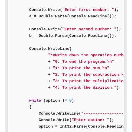
        Console.Write(
"Enter first number: "
);

        a = Double.Parse(Console.ReadLine());

        Console.Write(
"Enter second number: "
);

        b = Double.Parse(Console.ReadLine());

        Console.WriteLine(

"\nWrite down the operation number 
                + 
"0: To end the program.\n"
                + 
"1: To print the sum.\n"
                + 
"2: To print the subtraction.\n"
                + 
"3: To print the multiplication.\
                + 
"4: To print the division."
);

while
 (option != 
0
)

        {

            Console.WriteLine(
"--------------------
            Console.Write(
"Enter option: "
);

            option = Int32.Parse(Console.ReadLine())