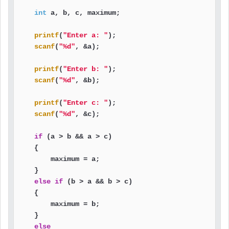
int
 a, b, c, maximum;

printf
(
"Enter a: "
);

scanf
(
"%d"
, &a);

printf
(
"Enter b: "
);

scanf
(
"%d"
, &b);

printf
(
"Enter c: "
);

scanf
(
"%d"
, &c);

if
 (a > b && a > c)

    {

        maximum = a;

    }

else
if
 (b > a && b > c)

    {

        maximum = b;

    }

else