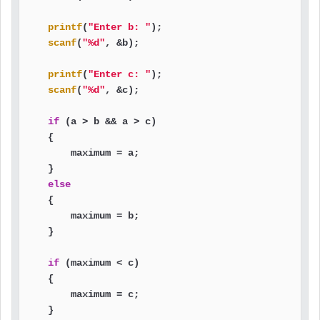
printf
(
"Enter b: "
);

scanf
(
"%d"
, &b);

printf
(
"Enter c: "
);

scanf
(
"%d"
, &c);

if
 (a > b && a > c)

    {

        maximum = a;

    }

else
    {

        maximum = b;

    }

if
 (maximum < c)

    {

        maximum = c;

    }
