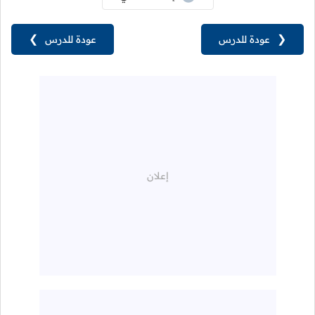
❮
عودة للدرس
عودة للدرس
❯