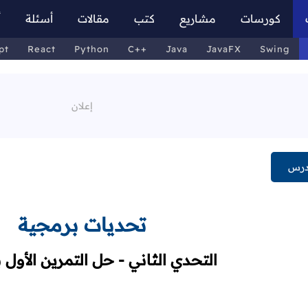
كورسات
مشاريع
كتب
مقالات
أسئلة
أ
pt
React
Python
C++
Java
JavaFX
Swing
درس
تحديات برمجية
التحدي الثاني - حل التمرين الأول 