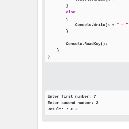
        }

else
        {

            Console.Write(x + 
" = "
        }

        Console.ReadKey();

    }

}
Enter first number: 7

Enter second number: 2

Result: 7 > 2