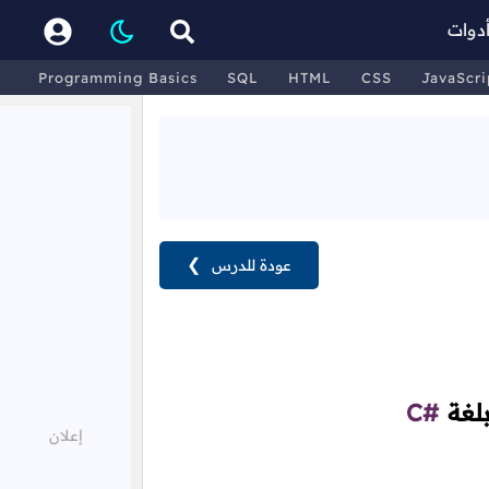
دوات
Programming Basics
SQL
HTML
CSS
JavaScri
عودة للدرس
❯
بلغة
C#