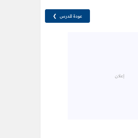
عودة للدرس
❯