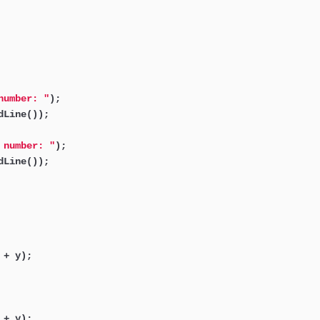
number: "
);

Line());

 number: "
);

Line());

 + y);

 + y);
