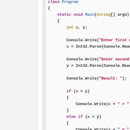
class
Program
{

static
void
Main
(
string
[] args
)
    {

int
 x, y;

        Console.Write(
"Enter first 
        x = Int32.Parse(Console.Read
        Console.Write(
"Enter second
        y = Int32.Parse(Console.Read
        Console.Write(
"Result: "
);

if
 (x > y)

        {

            Console.Write(x + 
" > "
        }

else
if
 (x < y)

        {

            Console.Write(x + 
" < "