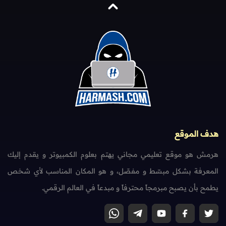
هدف الموقع
هرمش هو موقع تعليمي مجاني يهتم بعلوم الكمبيوتر و يقدم إليك
المعرفة بشكل مبسّط و مفصّل، و هو المكان المناسب لأي شخص
يطمح بأن يصبح مبرمجاً محترفاً و مبدعاً في العالم الرقمي.