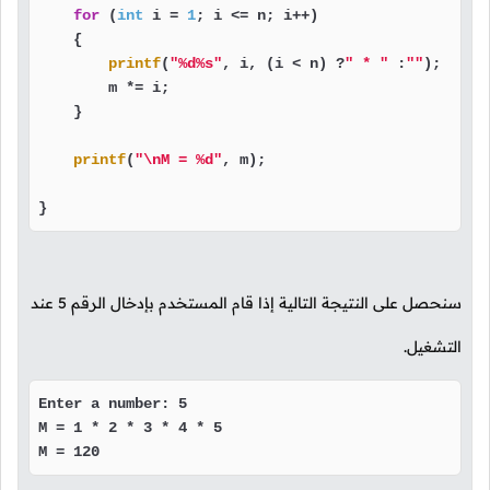
for
 (
int
 i = 
1
; i <= n; i++)

    {

printf
(
"%d%s"
, i, (i < n) ?
" * "
 :
""
);

        m *= i;

    }

printf
(
"\nM = %d"
, m);

}
سنحصل على النتيجة التالية إذا قام المستخدم بإدخال الرقم
5
عند
التشغيل.
Enter a number: 5

M = 1 * 2 * 3 * 4 * 5

M = 120