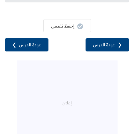
إحفظ تقدمي
❮
عودة للدرس
عودة للدرس
❯