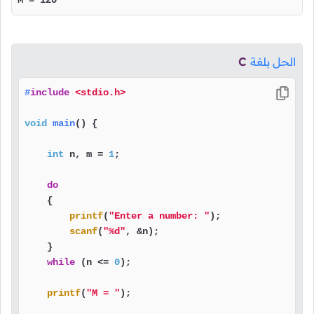
M = 120
الحل بلغة
C
#
include
<stdio.h>
void
main
()
 {

int
 n, m = 
1
;

do
    {

printf
(
"Enter a number: "
);

scanf
(
"%d"
, &n);

    }

while
 (n <= 
0
);

printf
(
"M = "
);
