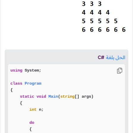
الحل بلغة
C#
using
 System;

class
Program
{

static
void
Main
(
string
[] args
)
    {

int
 n;

do
        {
