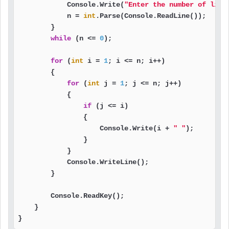
            Console.Write(
"Enter the number of line
            n = 
int
.Parse(Console.ReadLine());

        }

while
 (n <= 
0
);

for
 (
int
 i = 
1
; i <= n; i++)

        {

for
 (
int
 j = 
1
; j <= n; j++)

            {

if
 (j <= i)

                {

                    Console.Write(i + 
" "
);

                }

            }

            Console.WriteLine();

        }

        Console.ReadKey();

    }

}