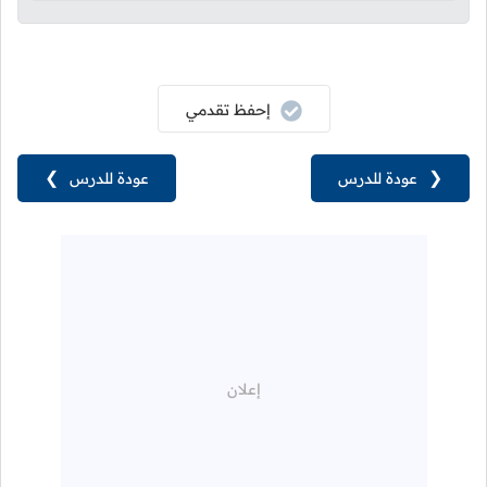
إحفظ تقدمي
❮
عودة للدرس
عودة للدرس
❯