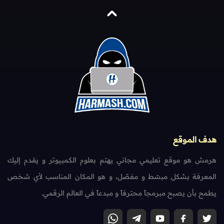
هدف الموقع
هرمش هو موقع تعليمي مجاني يهتم بعلوم الكمبيوتر و يقدم إليك
المعرفة بشكل مبسّط و مفصّل، و هو المكان المناسب لأي شخص
يطمح بأن يصبح مبرمجاً محترفاً و مبدعاً في العالم الرقمي.