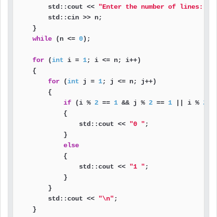
        std::cout << 
"Enter the number of lines: "
;

        std::cin >> n;

    }

while
 (n <= 
0
);

for
 (
int
 i = 
1
; i <= n; i++)

    {

for
 (
int
 j = 
1
; j <= n; j++)

        {

if
 (i % 
2
 == 
1
 && j % 
2
 == 
1
 || i % 
2
 =
            {

                std::cout << 
"0 "
;

            }

else
            {

                std::cout << 
"1 "
;

            }

        }

        std::cout << 
"\n"
;

    }
