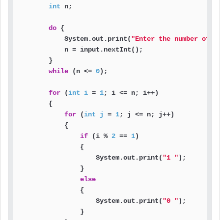
int
 n;

do
 {

            System.out.print(
"Enter the number of l
            n = input.nextInt();

        }

while
 (n <= 
0
);

for
 (
int
i
=
1
; i <= n; i++)

        {

for
 (
int
j
=
1
; j <= n; j++)

            {

if
 (i % 
2
 == 
1
)

                {

                    System.out.print(
"1 "
);

                }

else
                {

                    System.out.print(
"0 "
);

                }
