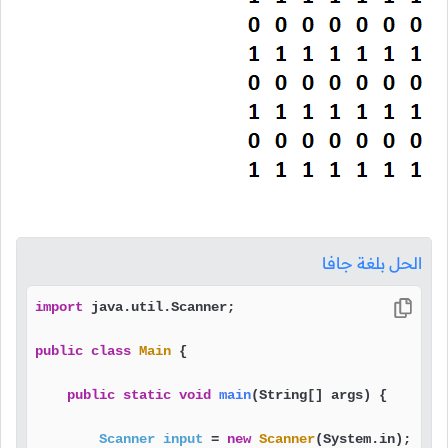
الحل بلغة جافا
import
 java.util.Scanner;

public
class
Main
 {

public
static
void
main
(String[] args)
 {

Scanner
input
=
new
Scanner
(System.in);
