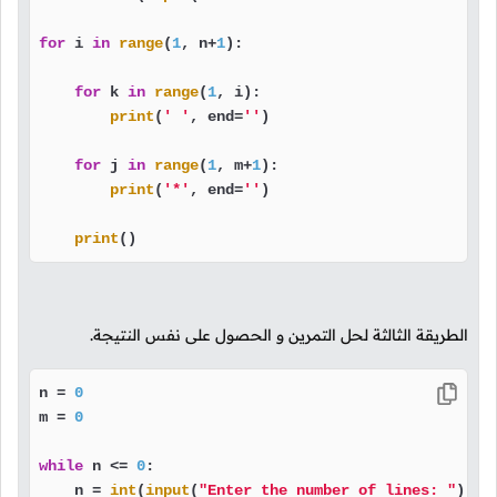
for
 i 
in
range
(
1
, n+
1
):

for
 k 
in
range
(
1
, i):

print
(
' '
, end=
''
)

for
 j 
in
range
(
1
, m+
1
):

print
(
'*'
, end=
''
)

print
()
الطريقة الثالثة لحل التمرين و الحصول على نفس النتيجة.
n = 
0
m = 
0
while
 n <= 
0
:

    n = 
int
(
input
(
"Enter the number of lines: "
))
