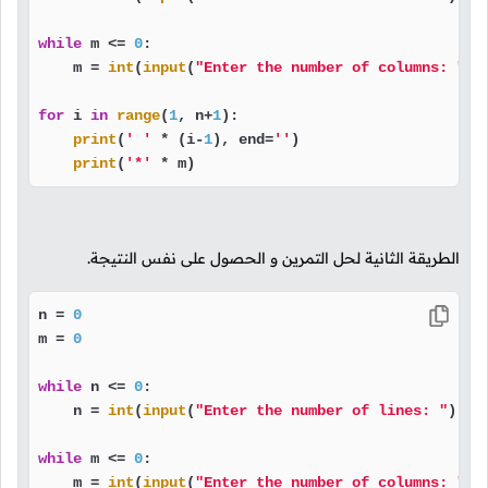
while
 m <= 
0
:

    m = 
int
(
input
(
"Enter the number of columns: "
))

for
 i 
in
range
(
1
, n+
1
):

print
(
' '
 * (i-
1
), end=
''
)

print
(
'*'
 * m)
الطريقة الثانية لحل التمرين و الحصول على نفس النتيجة.
n = 
0
m = 
0
while
 n <= 
0
:

    n = 
int
(
input
(
"Enter the number of lines: "
))

while
 m <= 
0
:

    m = 
int
(
input
(
"Enter the number of columns: "
))
