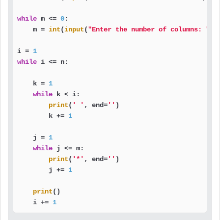
while
 m <= 
0
:

    m = 
int
(
input
(
"Enter the number of columns: "
))

i = 
1
while
 i <= n:

    k = 
1
while
 k < i:

print
(
' '
, end=
''
)

        k += 
1
    j = 
1
while
 j <= m:

print
(
'*'
, end=
''
)

        j += 
1
print
()

    i += 
1