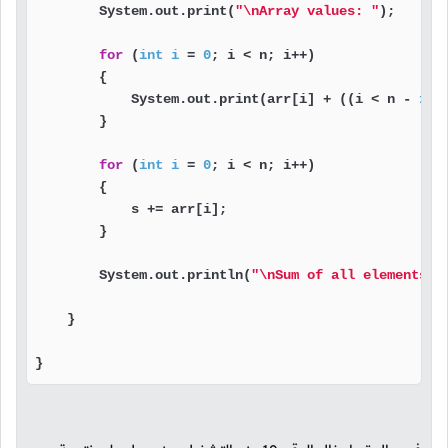
        System.out.print(
"\nArray values: "
);

for
 (
int
i
=
0
; i < n; i++)

        {

            System.out.print(arr[i] + ((i < n - 
1
)?
        }

for
 (
int
i
=
0
; i < n; i++)

        {

            s += arr[i];

        }

        System.out.println(
"\nSum of all elements: 
    }

}