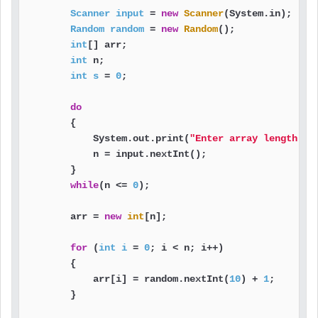
Scanner
input
=
new
Scanner
(System.in);

Random
random
=
new
Random
();

int
[] arr;

int
 n;

int
s
=
0
;

do
        {

            System.out.print(
"Enter array length: "
            n = input.nextInt();

        }

while
(n <= 
0
);

        arr = 
new
int
[n];

for
 (
int
i
=
0
; i < n; i++)

        {

            arr[i] = random.nextInt(
10
) + 
1
;

        }
