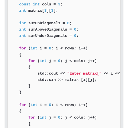
const
int
 cols = 
3
;

int
 matrix[
3
][
3
];

int
 sumOnDiagonals = 
0
;

int
 sumAboveDiagonals = 
0
;

int
 sumUnderDiagonals = 
0
;

for
 (
int
 i = 
0
; i < rows; i++)

    {

for
 (
int
 j = 
0
; j < cols; j++)

        {

            std::cout << 
"Enter matrix["
 << i << 
"]
            std::cin >> matrix [i][j];

        }

    }

for
 (
int
 i = 
0
; i < rows; i++)

    {

for
 (
int
 j = 
0
; j < cols; j++)

        {
