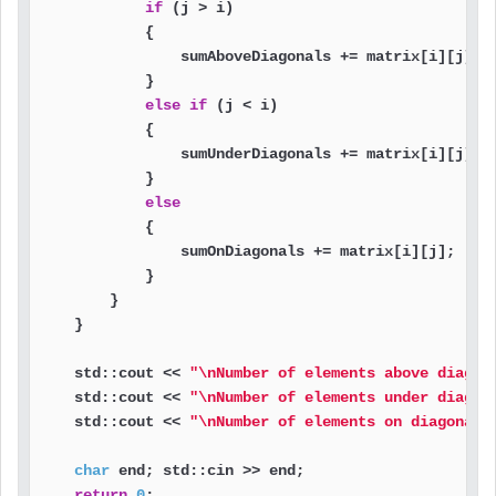
if
 (j > i)

            {

                sumAboveDiagonals += matrix[i][j];

            }

else
if
 (j < i)

            {

                sumUnderDiagonals += matrix[i][j];

            }

else
            {

                sumOnDiagonals += matrix[i][j];

            }

        }

    }

    std::cout << 
"\nNumber of elements above diagon
    std::cout << 
"\nNumber of elements under diagon
    std::cout << 
"\nNumber of elements on diagonals
char
 end; std::cin >> end;

return
0
;
