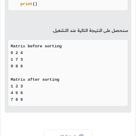
print
()
سنحصل على النتيجة التالية عند التشغيل.
Matrix before sorting 

5 2 4 

1 7 3 

9 8 6 

Matrix after sorting 

1 2 3 

4 5 6 

7 8 9 