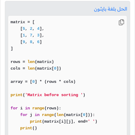
الحل بلغة بايثون
matrix = [

    [
5
, 
2
, 
4
],

    [
1
, 
7
, 
3
],

    [
9
, 
8
, 
6
]

]

rows = 
len
(matrix)

cols = 
len
(matrix[
0
])

array = [
0
] * (rows * cols)

print
(
'Matrix before sorting '
)

for
 i 
in
range
(rows):

for
 j 
in
range
(
len
(matrix[
0
])):

print
(matrix[i][j], end=
' '
)

print
()
