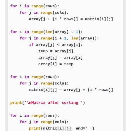
for
 i 
in
range
(rows):

for
 j 
in
range
(cols):

        array[j + (i * rows)] = matrix[i][j]

for
 i 
in
range
(
len
(array) - 
1
):

for
 j 
in
range
(i + 
1
, 
len
(array)):

if
 array[j] < array[i]:

            temp = array[j]

            array[j] = array[i]

            array[i] = temp

for
 i 
in
range
(rows):

for
 j 
in
range
(cols):

        matrix[i][j] = array[j + (i * rows)]

print
(
'\nMatrix after sorting '
)

for
 i 
in
range
(rows):

for
 j 
in
range
(cols):

print
(matrix[i][j], end=
' '
)
