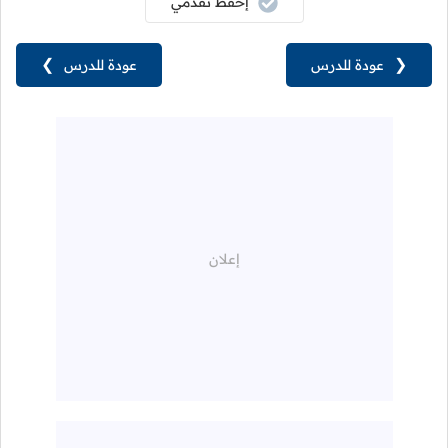
إحفظ تقدمي
❮
عودة للدرس
عودة للدرس
❯