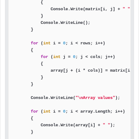
            {

                Console.Write(matrix[i, j] + 
" "
);

            }

            Console.WriteLine();

        }

for
 (
int
 i = 
0
; i < rows; i++)

        {

for
 (
int
 j = 
0
; j < cols; j++)

            {

                array[j + (i * cols)] = matrix[i, j]
            }

        }

        Console.WriteLine(
"\nArray values"
);

for
 (
int
 i = 
0
; i < array.Length; i++)

        {

            Console.Write(array[i] + 
" "
);

        }
