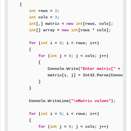
    {

int
 rows = 
3
;

int
 cols = 
3
;

int
[,] matrix = 
new
int
[rows, cols];

int
[] array = 
new
int
[rows * cols];

for
 (
int
 i = 
0
; i < rows; i++)

        {

for
 (
int
 j = 
0
; j < cols; j++)

            {

                Console.Write(
"Enter matrix["
 + i +
                matrix[i, j] = Int32.Parse(Console.R
            }

        }

        Console.WriteLine(
"\nMatrix values"
);

for
 (
int
 i = 
0
; i < rows; i++)

        {

for
 (
int
 j = 
0
; j < cols; j++)
