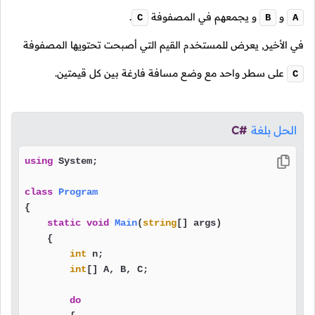
و
و يجمعهم في المصفوفة
.
C
B
A
في الأخير, يعرض للمستخدم القيم التي أصبحت تحتويها المصفوفة
على سطر واحد مع وضع مسافة فارغة بين كل قيمتين.
C
الحل بلغة
C#
using
 System;

class
Program
{

static
void
Main
(
string
[] args
)
    {

int
 n;

int
[] A, B, C;

do