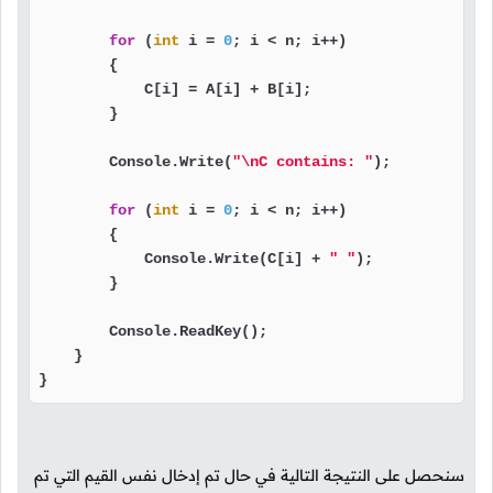
for
 (
int
 i = 
0
; i < n; i++)

        {

            C[i] = A[i] + B[i];

        }

        Console.Write(
"\nC contains: "
);

for
 (
int
 i = 
0
; i < n; i++)

        {

            Console.Write(C[i] + 
" "
);

        }

        Console.ReadKey();

    }

}
سنحصل على النتيجة التالية في حال تم إدخال نفس القيم التي تم