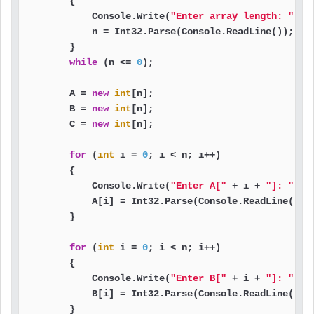
        {

            Console.Write(
"Enter array length: "
);

            n = Int32.Parse(Console.ReadLine());

        }

while
 (n <= 
0
);

        A = 
new
int
[n];

        B = 
new
int
[n];

        C = 
new
int
[n];

for
 (
int
 i = 
0
; i < n; i++)

        {

            Console.Write(
"Enter A["
 + i + 
"]: "
);

            A[i] = Int32.Parse(Console.ReadLine());

        }

for
 (
int
 i = 
0
; i < n; i++)

        {

            Console.Write(
"Enter B["
 + i + 
"]: "
);

            B[i] = Int32.Parse(Console.ReadLine());

        }
