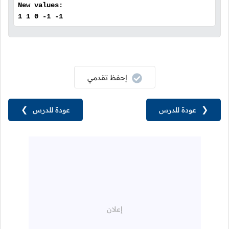
New values:
1 1 0 -1 -1
إحفظ تقدمي
❮
عودة للدرس
عودة للدرس
❯