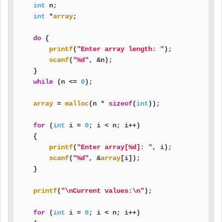
int
 n;

int
 *
array
;

do
 {

printf
(
"Enter array length: "
);

scanf
(
"%d"
, &n);

    }

while
 (n <= 
0
);

array
 = 
malloc
(n * 
sizeof
(
int
));

for
 (
int
 i = 
0
; i < n; i++)

    {

printf
(
"Enter array[%d]: "
, i);

scanf
(
"%d"
, &
array
[i]);

    }

printf
(
"\nCurrent values:\n"
);

for
 (
int
 i = 
0
; i < n; i++)
