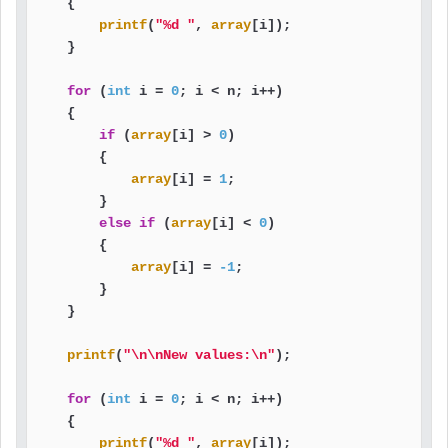
    {

printf
(
"%d "
, 
array
[i]);

    }

for
 (
int
 i = 
0
; i < n; i++)

    {

if
 (
array
[i] > 
0
)

        {

array
[i] = 
1
;

        }

else
if
 (
array
[i] < 
0
)

        {

array
[i] = 
-1
;

        }

    }

printf
(
"\n\nNew values:\n"
);

for
 (
int
 i = 
0
; i < n; i++)

    {

printf
(
"%d "
, 
array
[i]);
