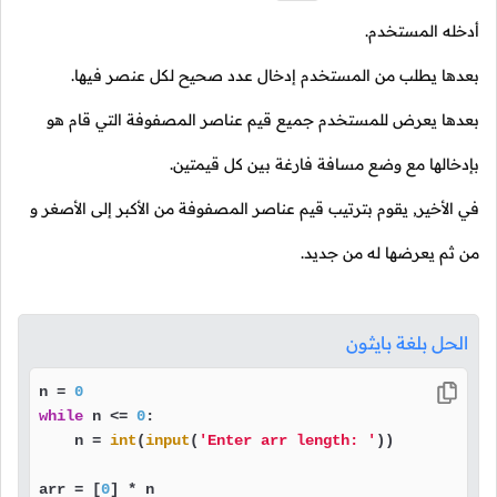
أدخله المستخدم.
بعدها يطلب من المستخدم إدخال عدد صحيح لكل عنصر فيها.
بعدها يعرض للمستخدم جميع قيم عناصر المصفوفة التي قام هو
بإدخالها مع وضع مسافة فارغة بين كل قيمتين.
في الأخير, يقوم بترتيب قيم عناصر المصفوفة من الأكبر إلى الأصغر و
من ثم يعرضها له من جديد.
الحل بلغة بايثون
n = 
0
while
 n <= 
0
:

    n = 
int
(
input
(
'Enter arr length: '
))

arr = [
0
] * n
