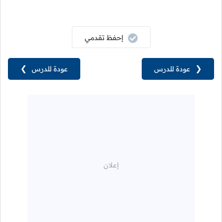
إحفظ تقدمي
❮
عودة للدرس
عودة للدرس
❯