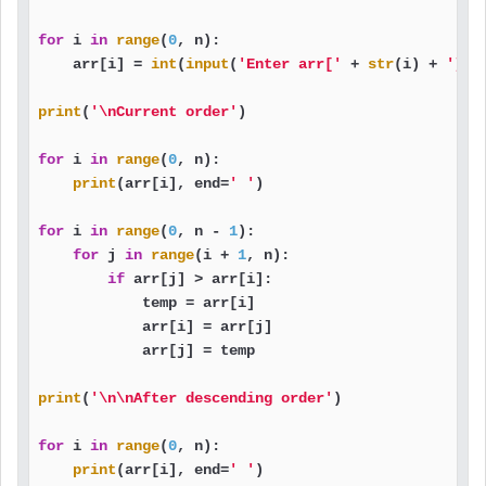
for
 i 
in
range
(
0
, n):

    arr[i] = 
int
(
input
(
'Enter arr['
 + 
str
(i) + 
']: 
print
(
'\nCurrent order'
)

for
 i 
in
range
(
0
, n):

print
(arr[i], end=
' '
)

for
 i 
in
range
(
0
, n - 
1
):

for
 j 
in
range
(i + 
1
, n):

if
 arr[j] > arr[i]:

            temp = arr[i]

            arr[i] = arr[j]

            arr[j] = temp

print
(
'\n\nAfter descending order'
)

for
 i 
in
range
(
0
, n):

print
(arr[i], end=
' '
)