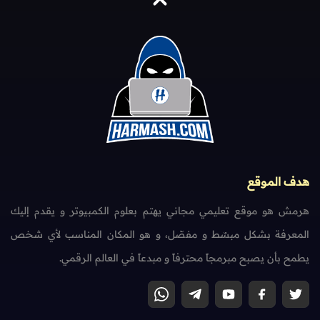
هدف الموقع
هرمش هو موقع تعليمي مجاني يهتم بعلوم الكمبيوتر و يقدم إليك
المعرفة بشكل مبسّط و مفصّل، و هو المكان المناسب لأي شخص
يطمح بأن يصبح مبرمجاً محترفاً و مبدعاً في العالم الرقمي.