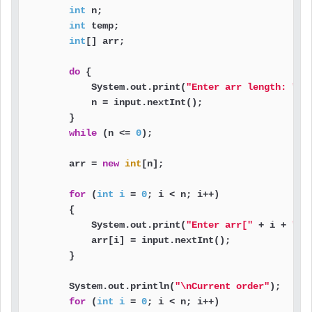
int
 n;

int
 temp;

int
[] arr;

do
 {

            System.out.print(
"Enter arr length: "
);

            n = input.nextInt();

        }

while
 (n <= 
0
);

        arr = 
new
int
[n];

for
 (
int
i
=
0
; i < n; i++)

        {

            System.out.print(
"Enter arr["
 + i + 
"]:
            arr[i] = input.nextInt();

        }

        System.out.println(
"\nCurrent order"
);

for
 (
int
i
=
0
; i < n; i++)
