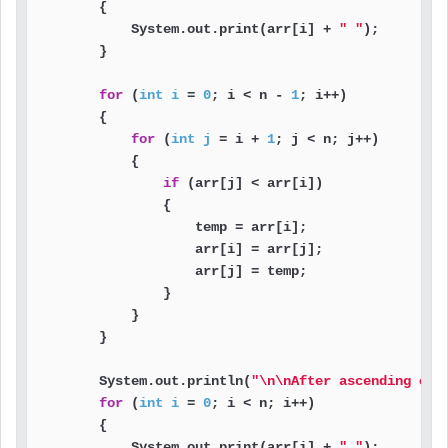
        {

            System.out.print(arr[i] + 
" "
);

        }

for
 (
int
i
=
0
; i < n - 
1
; i++)

        {

for
 (
int
j
=
 i + 
1
; j < n; j++)

            {

if
 (arr[j] < arr[i])

                {

                    temp = arr[i];

                    arr[i] = arr[j];

                    arr[j] = temp;

                }

            }

        }

        System.out.println(
"\n\nAfter ascending ord
for
 (
int
i
=
0
; i < n; i++)

        {

            System.out.print(arr[i] + 
" "
);
