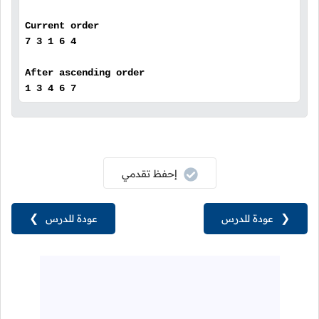
Current order
7 3 1 6 4
After ascending order
1 3 4 6 7
إحفظ تقدمي
❮
عودة للدرس
عودة للدرس
❯