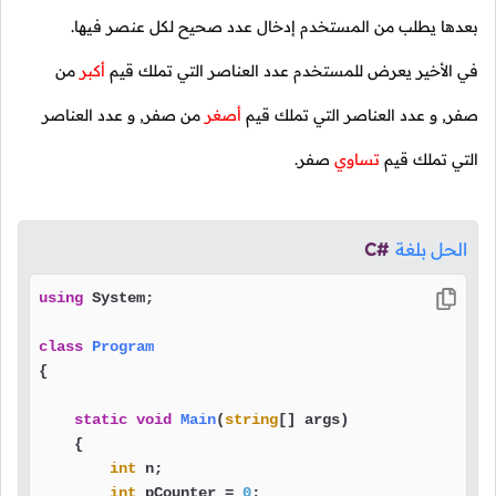
بعدها يطلب من المستخدم إدخال عدد صحيح لكل عنصر فيها.
في الأخير يعرض للمستخدم عدد العناصر التي تملك قيم
أكبر
من
صفر, و عدد العناصر التي تملك قيم
أصغر
من صفر, و عدد العناصر
التي تملك قيم
تساوي
صفر.
الحل بلغة
C#
using
 System;

class
Program
{

static
void
Main
(
string
[] args
)
    {

int
 n;

int
 pCounter = 
0
;
