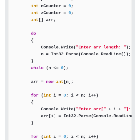
int
 nCounter = 
0
;

int
 zCounter = 
0
;

int
[] arr;

do
        {

            Console.Write(
"Enter arr length: "
);

            n = Int32.Parse(Console.ReadLine());

        }

while
 (n <= 
0
);

        arr = 
new
int
[n];

for
 (
int
 i = 
0
; i < n; i++)

        {

            Console.Write(
"Enter arr["
 + i + 
"]: "
);
            arr[i] = Int32.Parse(Console.ReadLine())
        }

for
 (
int
 i = 
0
; i < n; i++)
