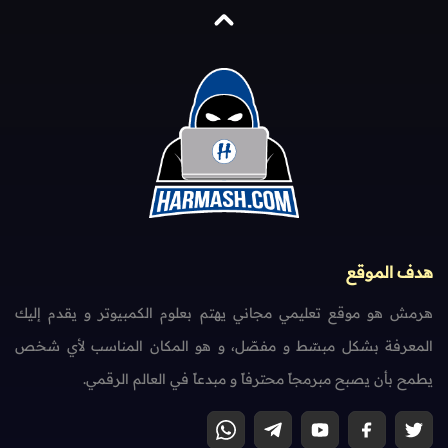
هدف الموقع
هرمش هو موقع تعليمي مجاني يهتم بعلوم الكمبيوتر و يقدم إليك
المعرفة بشكل مبسّط و مفصّل، و هو المكان المناسب لأي شخص
يطمح بأن يصبح مبرمجاً محترفاً و مبدعاً في العالم الرقمي.