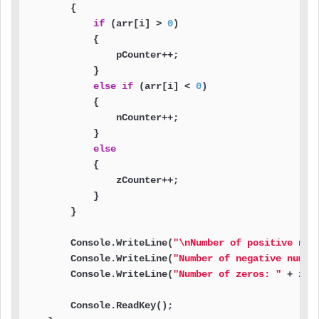
        {

if
 (arr[i] > 
0
)

            {

                pCounter++;

            }

else
if
 (arr[i] < 
0
)

            {

                nCounter++;

            }

else
            {

                zCounter++;

            }

        }

        Console.WriteLine(
"\nNumber of positive num
        Console.WriteLine(
"Number of negative numbe
        Console.WriteLine(
"Number of zeros: "
 + zCou
        Console.ReadKey();
