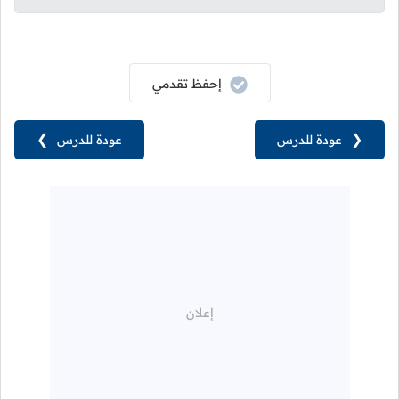
إحفظ تقدمي
❮
عودة للدرس
عودة للدرس
❯