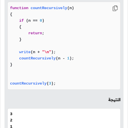
function
countRecursively
(
n
)

{

if
 (n == 
0
)

    {

return
;

    }

write
(n + 
"\n"
);

countRecursively
(n - 
1
);

}

countRecursively
(
3
);
النتيجة
3
2
1