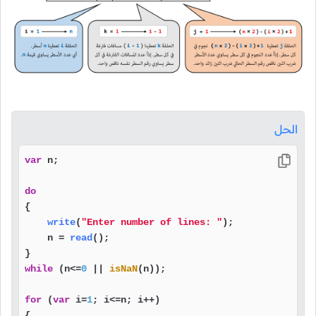
الحل
var
 n;

do
{

write
(
"Enter number of lines: "
);

    n = 
read
();

while
 (n<=
0
 || 
isNaN
(n));

for
 (
var
 i=
1
; i<=n; i++)

{
