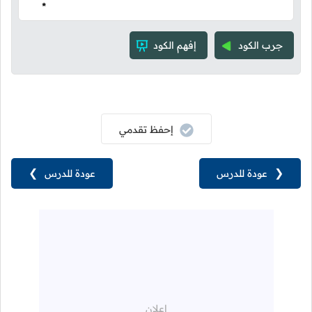
*
جرب الكود
إفهم الكود
إحفظ تقدمي
❮
عودة للدرس
عودة للدرس
❯