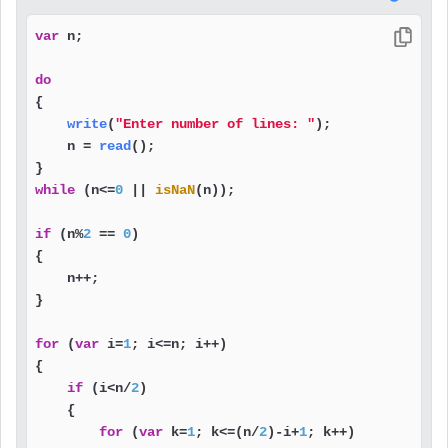
var
 n;

do
{

write
(
"Enter number of lines: "
);

    n = 
read
();

while
 (n<=
0
 || 
isNaN
(n));

if
 (n%
2
 == 
0
)

{

    n++;

}

for
 (
var
 i=
1
; i<=n; i++)

{

if
 (i<n/
2
)

    {

for
 (
var
 k=
1
; k<=(n/
2
)-i+
1
; k++)
