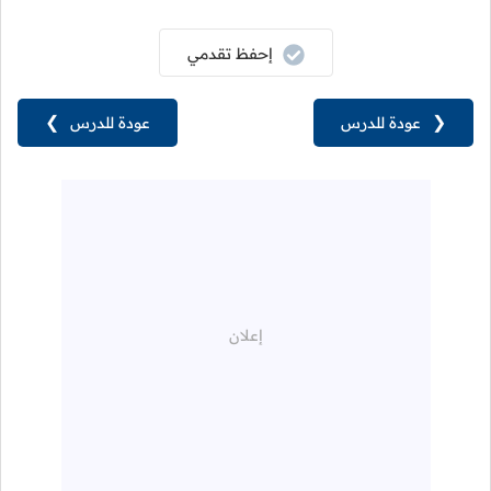
إحفظ تقدمي
❮
عودة للدرس
عودة للدرس
❯