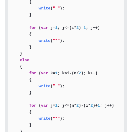
        {

write
(
" "
);

        }

for
 (
var
 j=
1
; j<=(i*
2
)-
1
; j++)

        {

write
(
"*"
);

        }

    }

else
    {

for
 (
var
 k=
1
; k<i-(n/
2
); k++)

        {

write
(
" "
);

        }

for
 (
var
 j=
1
; j<=(n*
2
)-(i*
2
)+
1
; j++)

        {

write
(
"*"
);

        }

    }
