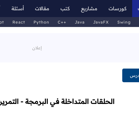
كورسات
مشاريع
كتب
مقالات
أسئلة
أ
pt
React
Python
C++
Java
JavaFX
Swing
درس
الحلقات المتداخلة في البرمجة - التمري