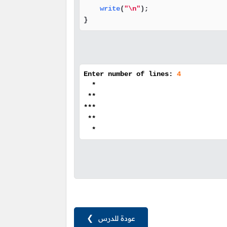
write
(
"\n"
);

}
Enter number of lines:
4
*
**
***
**
*
عودة للدرس
❯