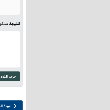
النتيجة:
ستكون كما
جرب الكود
❮
عودة لل