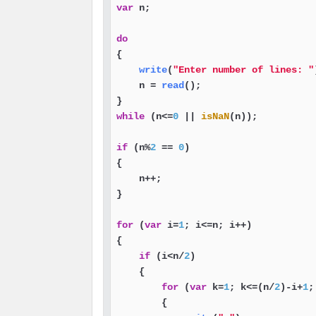
var
 n;

do
{

write
(
"Enter number of lines: "
    n = 
read
();

while
 (n<=
0
 || 
isNaN
(n));

if
 (n%
2
 == 
0
)

{

    n++;

}

for
 (
var
 i=
1
; i<=n; i++)

{

if
 (i<n/
2
)

    {

for
 (
var
 k=
1
; k<=(n/
2
)-i+
1
;
        {
