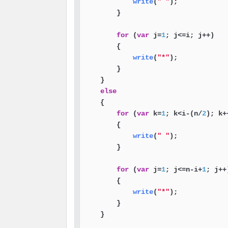
write
(
" "
);

        }

for
 (
var
 j=
1
; j<=i; j++)

        {

write
(
"*"
);

        }

    }

else
    {

for
 (
var
 k=
1
; k<i-(n/
2
); k++
        {

write
(
" "
);

        }

for
 (
var
 j=
1
; j<=n-i+
1
; j++)
        {

write
(
"*"
);

        }

    }
