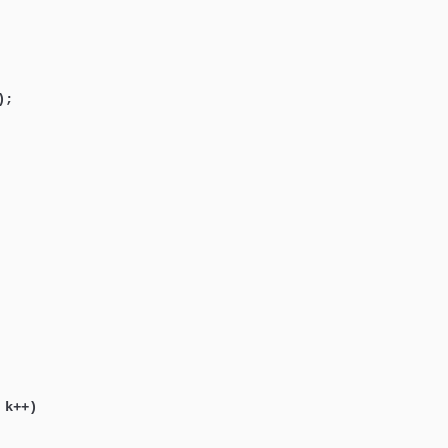
);

 k++)
