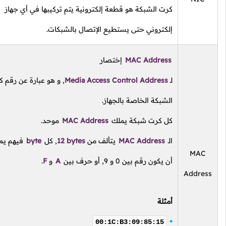
كرت الشبكة هو قطعة إلكترونية يتم تركيبها في أي جهاز
إلكتروني حتى يستطيع الإتصال بالشبكات.
MAC Address
إختصار
لـ
Media Access Control Address
,
و هو عبارة عن رقم كرت
الشبكة الخاصة بالجهاز.
كل كرت شبكة يملك
MAC Address
موحد.
الـ
MAC Address
يتألف من
12 bytes
,
كل
byte
فيهم يمكن
MAC
أن يكون رقم بين
0
و
9
,
أو حرف بين
A
و
F
.
Addres
أمثلة
00:1C:B3:09:85:15