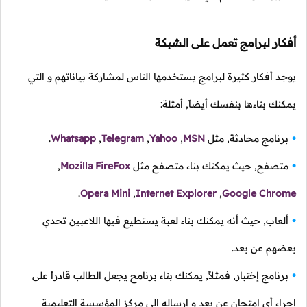
ار لبرامج تعمل على الشبكة
د أفكار كثيرة لبرامج يستخدمها الناس لمشاركة بياناتهم و التي
نك بناءها بنفسك أيضاً, أمثلة:
نامج محادثة, مثل
MSN
,
Yahoo
,
Telegram
,
Whatsapp
.
تصفح, حيث يمكنك بناء متصفح مثل
Mozilla FireFox
,
.
Opera Mini
,
Internet Explorer
,
Google Chr
عاب, حيث أنه يمكنك بناء لعبة يستطيع فيها اللاعبين تحدي
هم عن بعد.
نامج إختبار, فمثلاً, يمكنك بناء برنامج يجعل الطالب قادراً على
اء أي إمتحان عن بعد و إرساله إلى مركز المؤسسة التعليمية