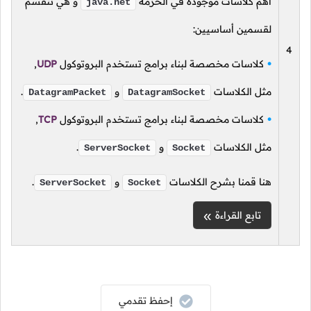
أهم كلاسات موجودة في الحزمة
و هي تنقسم
java.net
لقسمين أساسيين:
كلاسات مخصصة لبناء برامج تستخدم البروتوكول
UDP
,
مثل الكلاسات
و
.
DatagramPacket
DatagramSocket
كلاسات مخصصة لبناء برامج تستخدم البروتوكول
TCP
,
مثل الكلاسات
و
.
ServerSocket
Socket
هنا قمنا بشرح الكلاسات
و
.
ServerSocket
Socket
تابع القراءة
إحفظ تقدمي