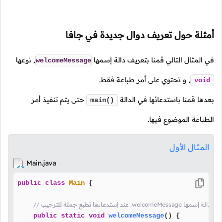
أمثلة حول تعريف دوال جديدة في جافا
في المثال التالي قمنا بتعريف دالة إسمها
,
نوعها
welcomeMessage
,
و تحتوي على أمر طباعة فقط.
void
بعدها قمنا باستدعائها في الدالة
حتى يتم تنفيذ أمر
main()
الطباعة الموضوع فيها.
المثال الأول
Main.java
public
class
Main
 {

 .welcomeMessage هنا قمنا بتعريف دالة إسمها
public
static
void
welcomeMessage
()
 {
