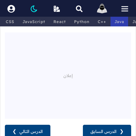
CSS
JavaScript
React
Python
C++
Java
J
❮
الدرس السابق
الدرس التالي
❯