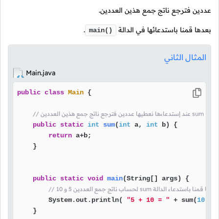
عددين فترجع ناتج جمع هذين العددين.
بعدها قمنا باستدعائها في الدالة
.
main()
المثال الثاني
Main.java
public
class
Main
 {

بتعريف دالة إسمها
public
static
int
sum
(
int
 a, 
int
 b)
 {

return
 a+b;

    }

public
static
void
main
(String[] args)
 {

// لحساب ناتج جمع العددين 5 و 10 sum هنا قمنا باستدعاء الدالة
        System.out.println( 
"5 + 10 = "
 + sum(
10
, 
5
    }
