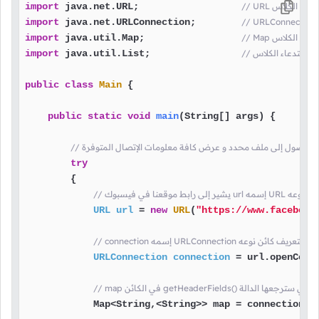
باستدعاء الكلاس
 java.net.URL;                  
import
import
 java.net.URLConnection;        
باستدعاء الكلاس
 java.util.Map;                 
import
منا باستدعاء الكلاس
 java.util.List;                
import
public
class
Main
 {

public
static
void
main
(String[] args)
 {

شبكة للوصول إلى ملف محدد و عرض كافة معلومات الإتصال المتوفرة
try
        {

ا قمنا بتعريف كائن نوعه
URL
url
=
new
URL
(
"https://www.facebook
con إسمه URLConnection هنا قمنا بتعريف كائن نوعه
URLConnection
connection
=
 url.openConne
ء و قيم الحقول التي سترجعها الدالة
            Map<String,<String>> map = connection.ge