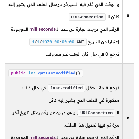
و الوقت الذي قام فيه السيرفر بإرسال الملف الذي يشير إليه
5
كائن
الـ
.
URLConnection
الرقم الذي ترجعه عبارة عن عدد
الـ
milliseconds
الموجودة
إعتباراً من التاريخ
.
1
/
1
/
1970
00
:
00
:
00
GMT
ترجع
0
في حال كان الوقت غير معروف.
public
int
getLastModified
()
ترجع قيمة الحقل
في حال كانت
last-modified
مذكورة في الملف الذي يشير إليه كائن
الـ
,
و هو عبارة عن رقم يمثل تاريخ آخر
URLConnection
6
مرة تم فيها تعديل هذا الملف.
الرقم الذي ترجعه عبارة عن عدد
الـ
milliseconds
الموجودة