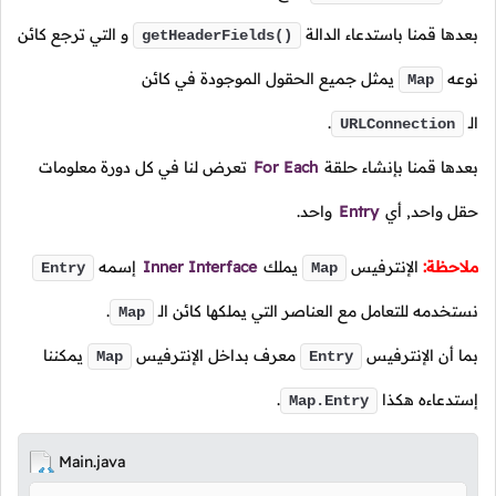
بعدها قمنا باستدعاء الدالة
و التي ترجع كائن
getHeaderFields()
نوعه
يمثل جميع الحقول الموجودة في كائن
Map
الـ
.
URLConnection
بعدها قمنا بإنشاء حلقة
For Each
تعرض لنا في كل دورة معلومات
حقل واحد, أي
Entry
واحد.
ملاحظة:
الإنترفيس
يملك
Inner Interface
إسمه
Entry
Map
نستخدمه للتعامل مع العناصر التي يملكها كائن
الـ
.
Map
بما أن الإنترفيس
معرف بداخل الإنترفيس
يمكننا
Map
Entry
إستدعاءه هكذا
.
Map.Entry
Main.java