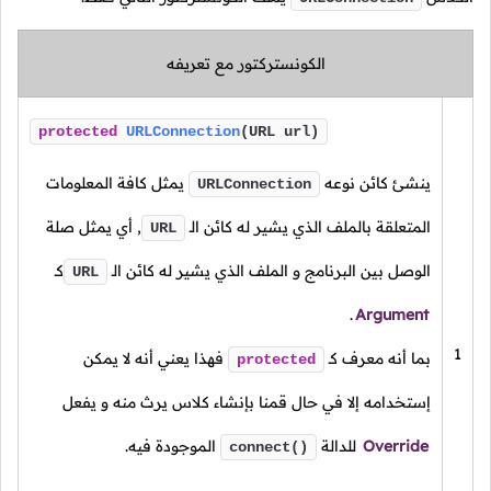
الكونستركتور مع تعريفه
protected
URLConnection
(URL url)
ينشئ كائن نوعه
يمثل كافة المعلومات
URLConnection
المتعلقة بالملف الذي يشير له كائن الـ
, أي يمثل صلة
URL
الوصل بين البرنامج و الملف الذي يشير له كائن
الـ
كـ
URL
.
Argument
1
بما أنه معرف
كـ
فهذا يعني أنه لا يمكن
protected
إستخدامه إلا في حال قمنا بإنشاء كلاس يرث منه و يفعل
Override
للدالة
الموجودة فيه.
connect()