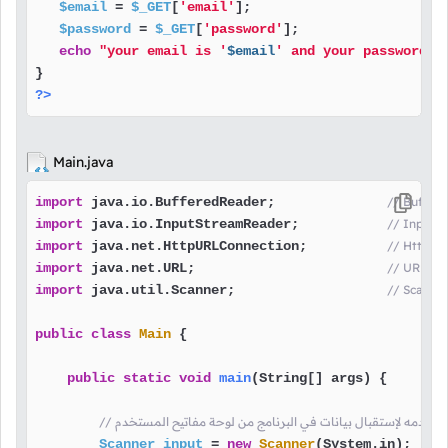
$email
 = 
$_GET
[
'email'
];

$password
 = 
$_GET
[
'password'
];

echo
"your email is '
$email
' and your password i
?>
Main.java
import
 java.io.BufferedReader;              
import
 java.io.InputStreamReader;           
import
 java.net.HttpURLConnection;          
كلاس
 java.net.URL;                        
import
import
 java.util.Scanner;                   
public
class
Main
 {

public
static
void
main
(String[] args)
 {

Scanner
input
=
new
Scanner
(System.in);
