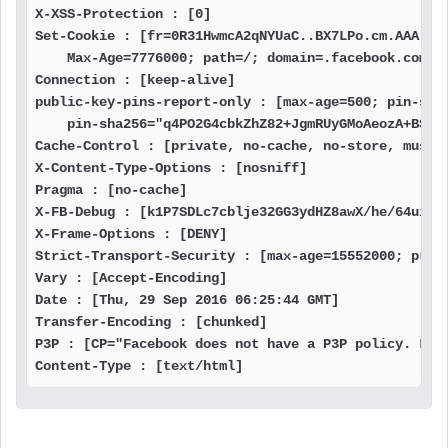
X-XSS-Protection : [0]

Set-Cookie : [fr=0R31HwmcA2qNYUaC..BX7LPo.cm.AAA.0.0
    Max-Age=7776000; path=/; domain=.facebook.com; h
Connection : [keep-alive]

public-key-pins-report-only : [max-age=500; pin-sha
    pin-sha256="q4PO2G4cbkZhZ82+JgmRUyGMoAeozA+BSXVX
Cache-Control : [private, no-cache, no-store, must-r
X-Content-Type-Options : [nosniff]

Pragma : [no-cache]

X-FB-Debug : [k1P7SDLc7cblje32GG3ydHZ8awX/he/64uiyas
X-Frame-Options : [DENY]

Strict-Transport-Security : [max-age=15552000; prelo
Vary : [Accept-Encoding]

Date : [Thu, 29 Sep 2016 06:25:44 GMT]

Transfer-Encoding : [chunked]

P3P : [CP="Facebook does not have a P3P policy. Lear
Content-Type : [text/html]