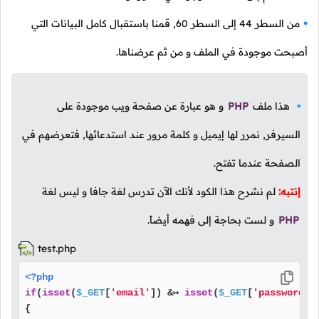
من السطر
44
إلى السطر
60
, قمنا باستقبال كامل البيانات التي
أصبحت موجودة في الملف و من ثم عرضناها.
هذا ملف
PHP
و هو عبارة عن صفحة ويب موجودة على
السيرفر, نمرر لها إيميل و كلمة مرور عند استدعائها, فتعرضهم في
الصفحة عندما تفتح.
إنتبه:
لم نشرح هذا الكود لأنك الآن تدرس لغة جافا و ليس لغة
PHP
و لست بحاجة إلى فهمه أيضاً.
test.php
<?php
if
(
isset
(
$_GET
[
'email'
]) &↦ 
isset
(
$_GET
[
'password'
])
{
