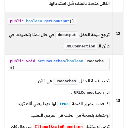
الكائن متصلاً بالملف قبل استدعائها.
public
boolean
getDoOutput
()
12
ترجع قيمة الحقل
في حال قمنا بتحديدها في
dooutput
كائن الـ
.
URLConnection
public
void
setUseCaches
(
boolean
usecache
s)
تحدد قيمة الحقل
في كائن
usecaches
الـ
.
URLConnection
13
إذا قمت بتمرير القيمة
لها فهذا يعني أنك تريد
true
الإحتفاظ بنسخة من الملف في القرص الصلب.
ترمي الإستثناء
في حال كان
IllegalStateException