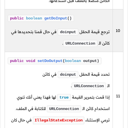
الكائن متصلاً بالملف قبل استدعائها.
public
boolean
getDoInput
()
10
ترجع قيمة الحقل
في حال قمنا بتحديدها في
doinput
كائن
الـ
.
URLConnection
public
void
setDoOutput
(
boolean
output)
تحدد قيمة الحقل
في كائن
doinput
الـ
.
URLConnection
11
إذا قمت بتمرير القيمة
لها فهذا يعني أنك تنوي
true
استخدام كائن
الـ
للكتابة في الملف.
URLConnection
ترمي الإستثناء
في حال كان
IllegalStateException