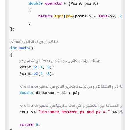
double
operator
+ (Point point)

        {

return
sqrt
(
pow
(point.x - 
this
->x, 
2
) +
        }

};

// main() هنا قمنا بتعريف الدالة
int
main
()
{

// أي نقطتين ,Point هنا قمنا بإنشاء كائنين من الكلاس
Point 
p1
(
1
, 
5
)
;

Point 
p2
(
4
, 
8
)
;

دة بين النقطة
double
 distance = p1 + p2;

d هنا قمنا بعرض المسافة بين النقطتين و التي قمنا بتخزينها في المتغير
    cout << 
"Distance between p1 and p2 = "
 << dista
return
0
;
