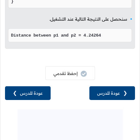
}
سنحصل على النتيجة التالية عند التشغيل.
Distance between p1 and p2 = 4.24264
إحفظ تقدمي
❮
عودة للدرس
عودة للدرس
❯