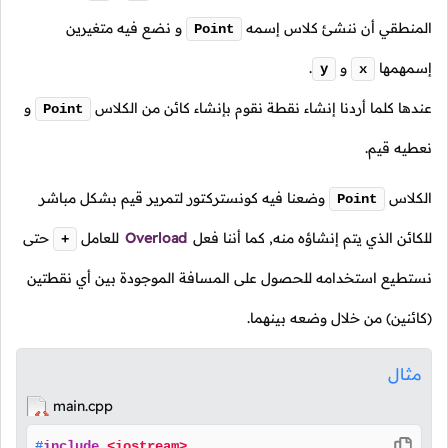
المنطقي أن ننشئ كلاس إسمه
و نضع فيه متغيرين
Point
إسمهمها
و
.
y
x
عندها كلما أردنا إنشاء نقطة نقوم بإنشاء كائن من الكلاس
و
Point
نعطيه قيم.
الكلاس
وضعنا فيه كونستركتور لتمرير قيم بشكل مباشر
Point
للكائن الذي يتم إنشاؤه منه, كما أننا فعل
Overload
للعامل
حتى
+
نستطيع استخدامه للحصول على المسافة الموجودة بين أي نقطتين
(كائنين) من خلال وضعه بينهما.
مثال
main.cpp
#
include
<iostream>