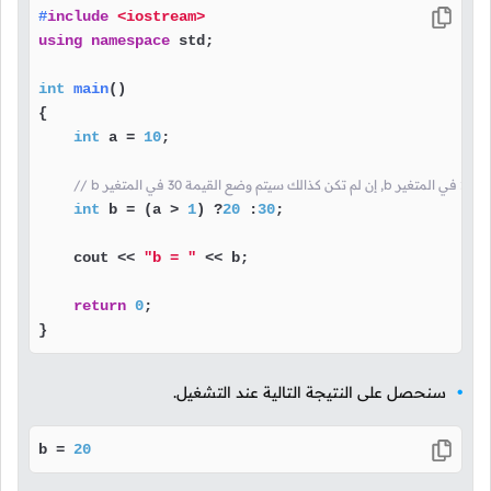
#
include
<iostream>
using
namespace
 std;

int
main
()
{

int
 a = 
10
;

int
 b = (a > 
1
) ?
20
 :
30
;

    cout << 
"b = "
 << b;

return
0
;

}
سنحصل على النتيجة التالية عند التشغيل.
b = 
20