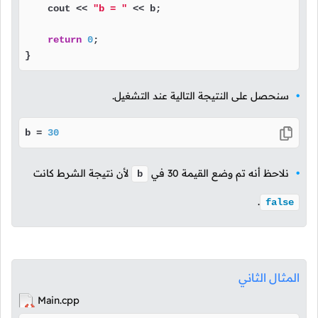
    cout << 
"b = "
 << b;

return
0
;

}
سنحصل على النتيجة التالية عند التشغيل.
b = 
30
نلاحظ أنه تم وضع القيمة
30
في
لأن نتيجة الشرط كانت
b
.
false
المثال الثاني
Main.cpp