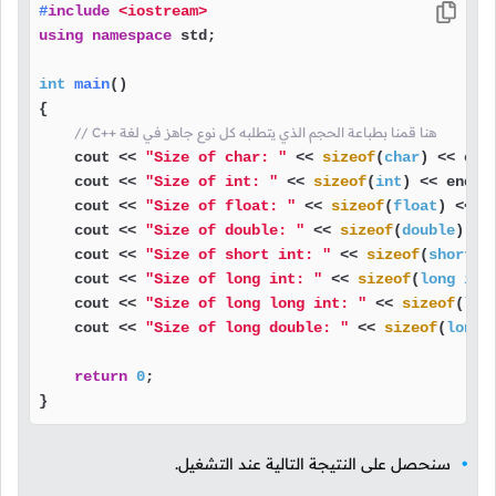
#
include
<iostream>
using
namespace
 std;

int
main
()
{

// C++ هنا قمنا بطباعة الحجم الذي يتطلبه كل نوع جاهز في لغة
    cout << 
"Size of char: "
 << 
sizeof
(
char
) << endl
    cout << 
"Size of int: "
 << 
sizeof
(
int
) << endl;

    cout << 
"Size of float: "
 << 
sizeof
(
float
) << en
    cout << 
"Size of double: "
 << 
sizeof
(
double
) << 
    cout << 
"Size of short int: "
 << 
sizeof
(
short
i
    cout << 
"Size of long int: "
 << 
sizeof
(
long
int
    cout << 
"Size of long long int: "
 << 
sizeof
(
lon
    cout << 
"Size of long double: "
 << 
sizeof
(
long
return
0
;

}
سنحصل على النتيجة التالية عند التشغيل.