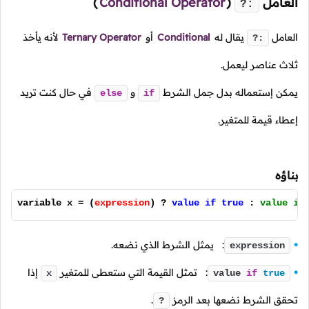
العامل
(
Conditional Operator
)
?:
العامل
يقال له
Conditional
أو
Ternary Operator
لأنه يأخذ
?:
ثلاث عناصر ليعمل.
يمكن إستعماله بدل جمل الشرط
و
في حال كنت تريد
else
if
إعطاء قيمة للمتغير.
بناؤه
variable x = (
expression
) ?
value if true
:
value if
: يمثل الشرط الذي نضعه.
expression
: تمثل القيمة التي ستعطى للمتغير
إذا
x
value
if
true
تحقق الشرط نضعها بعد الرمز
.
?