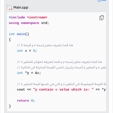
Main.cpp
#
include
<iostream>
using
namespace
 std;

int
main
()
{

// 5 و قيمته x هنا قمنا بتعريف متغير إسمه
int
 x = 
5
;

// x و قمنا بتعريفه كمؤشر للمتغير y هنا قمنا بتعريف متغير إسمه
أصبحا يشيران لنفس القيمة المخزنة في الذاكرة y و المتغير x إذاً المتغير
int
 *y = &x;

نفسها قيمة المتغير y هنا قمنا بطباعة القيمة الموضوعة في المتغير
    cout << 
"y contain x value which is: "
 << *y;

return
0
;

}