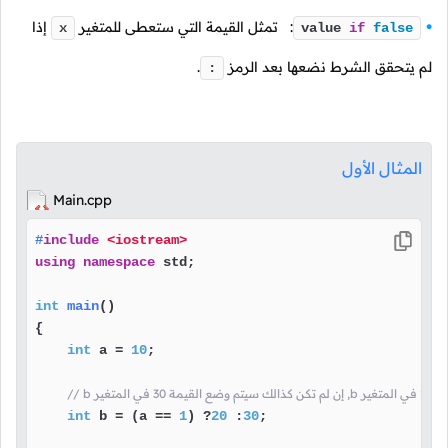
: تمثل القيمة التي ستعطى للمتغير
إذا
x
value
if
false
لم يتحقق الشرط نضعها بعد الرمز
.
:
المثال الأول
Main.cpp
#
include
<iostream>
using
namespace
 std;

int
main
()
{

int
 a = 
10
;

int
 b = (a == 
1
) ?
20
 :
30
;
