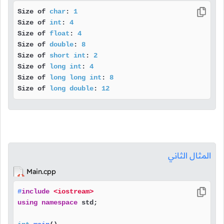
Size of 
char
: 
1
Size of 
int
: 
4
Size of 
float
: 
4
Size of 
double
: 
8
Size of 
short
int
: 
2
Size of 
long
int
: 
4
Size of 
long
long
int
: 
8
Size of 
long
double
: 
12
المثال الثاني
Main.cpp
#
include
<iostream>
using
namespace
 std;
