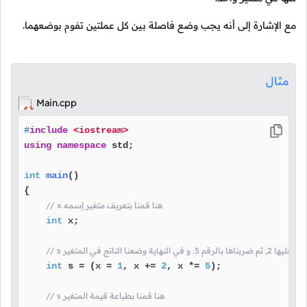
مع الإشارة إلى أنه يجب وضع فاصلة بين كل عملتين تفوم بوضعهما.
مثال
Main.cpp
#
include
<iostream>
using
namespace
 std;

int
main
()
{

// x هنا قمنا بتعريف متغير إسمه
int
 x;

int
 s = (x = 
1
, x += 
2
, x *= 
5
);

// s هنا قمنا بطباعة قيمة المتغير