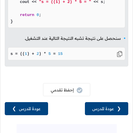
    cout << 
"s = ((1) + 2) * 5 = "
 << s;

return
0
;

}
سنحصل على نتيجة تشبه النتيجة التالية عند التشغيل.
s = ((
1
) + 
2
) * 
5
 = 
15
إحفظ تقدمي
❮
عودة للدرس
عودة للدرس
❯