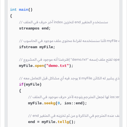
int
main
()
{

// آخر حرف في الملف index لتخزين end سنستخدم المتغير
    streampos end;

    ifstream myFile;

لدالة
    myFile.
open
(
"demo.txt"
);

د من أن الإتصال بالملف الذي يشير له الكائن
if
(myFile)

    {

        myFile.
seekg
(
0
, ios::end);

        end = myFile.
tellg
();
