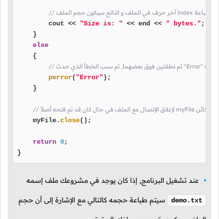
اتج سيكون حجم الملف index هنا قمنا بطباعة
        cout << 
"Size is: "
 << end << 
" bytes."
;

    }

else
    {

تم طباعة كلمة
perror
(
"Error"
);

    }

    myFile.
close
();

return
0
;

}
عند تشغيل البرنامج, إذا كان يوجد في مشروعك ملف إسمه
سيتم طباعة حجمه كالتالي مع الإشارة إلى أن حجم
demo.txt