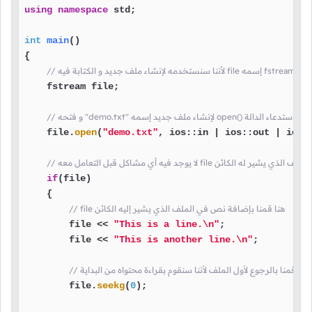
using
namespace
 std;

int
main
()
{

ئن من الكلاس
    fstream file;

demo" لإنشاء ملف جديد إسمه open() هنا قمنا باستدعاء الدالة
    file.
open
(
"demo.txt"
, ios::in | ios::out | ios::
بالتأكد من أن الإتصال بالملف الذي يشير له الكائن
if
(file)

    {

// file هنا قمنا بإضافة نص في الملف الذي يشير إليه الكائن
        file << 
"This is a line.\n"
;

        file << 
"This is another line.\n"
;

// هنا قمنا بالرجوع لأول الملف لأننا سنقوم بقراءة محتواه من البداية
        file.
seekg
(
0
);
